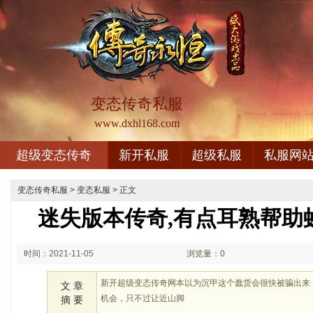
变态传奇私服
www.dxhl168.com
超级变态传奇
新开私服
超级私服
私服网
变态传奇私服
>
变态私服
> 正文
迷失版本传奇,有点耳熟帮助
时间：2021-11-05
浏览量：0
00:11
新开超级变态传奇网本以为沉甲这个蠢货会很快被骗出来
文 章
机会，只不过让近山脚
摘 要