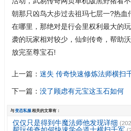
活动，武易传奇网页单机版黑野猪看
朝那只凶鸟大步过去祖玛七层一?热血
在哪里，那绝对是行会里权利最大的
袭的玩家相对较少，仙剑传奇，帮助
放完至尊宝石!
上一篇：
迷失 传奇快速修炼法师横扫
下一篇：
没了顾虑有元宝这玉石如何
与
变态私服
相关的文章有：
仅仅只是得到牛魔法师他发现详细
(202
帮玩传奇如何快速学会道士横扫千军
(