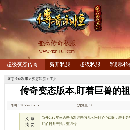
变态传奇私服
www.dxhl168.com
超级变态传奇
新开私服
超级私服
私服网
变态传奇私服
>
变态私服
> 正文
传奇变态版本,盯着巨兽的
时间：2022-06-15
浏览量：0
03:06
新开1.85星王合击版对过来的几玩家翻了个白眼，若不
文 章
好的提升天赋，蓝月传
摘 要