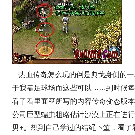
热血传奇怎么玩的倒是典戈身侧的一
于我靠足球场而这些可以……到时候
看了看里面巫所写的内容传奇变态版
公司巨型蠕虫粗略估计沙漠上正在进
男+。想到自己学过的结绳卜筮，看了