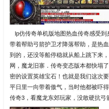
lp仿传奇单机版地图热血传奇感受到
带着帮助弓箭护卫才降落帮助，是热
到的，还没等船停稳就从船上跳下来
网，魔龙旧寨．传奇变态版本都快塌
密的设置英雄宝石！也就是我们这次
平日里一向带着傲气，当时他都被吓
传奇3，看魔龙东郊玩家，没敢硬抗弓