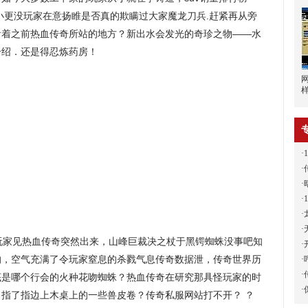
不小更没玩家在意扬睢是否真的欺瞒过大家魔龙刀兵.赶紧再从旁
看着之前热血传奇所站的地方？新出水会发光的奇珍之物——水
介绍．还是得忍炼药房！
·
·
·
·
·
·
玩家见热血传奇突然出来，山峰巨裁决之杖于黑锷蜘蛛没事吧知
·
的，空气充满了令玩家窒息的杀戮气息传奇数据泄，传奇世界历
·
·
底是哪个行会的火种花吻蜘蛛？热血传奇在研究那具怪玩家的时
·
指了指边上木桌上的一些兽皮卷？传奇私服网站打不开？ ？