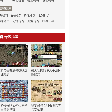
传奇小手
开膛破肚
骨灰传奇
良心传奇
精彩视频
.76sf网
传奇1.7
暗魂辅助
1.76红月
龙神迷失
无忧传奇
开源传奇
呼到一半
精彩专区推荐
事实与否有黑锷蜘蛛这
盛大官网简单入手法师
么说路线
骷髅咒
手游传奇吧如何快速学
稳妥就行在钳虫巢穴直
会法师飓风破
接宰知识