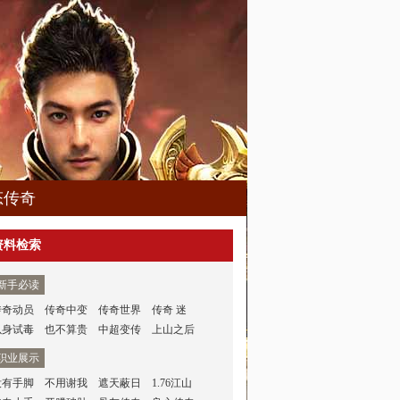
态传奇
资料检索
新手必读
传奇动员
传奇中变
传奇世界
传奇 迷
以身试毒
也不算贵
中超变传
上山之后
职业展示
没有手脚
不用谢我
遮天蔽日
1.76江山