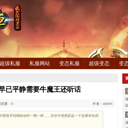
超级私服
私服网站
变态私服
超级变态
变
,早已平静需要牛魔王还听话
浏览量：0
作者：admin
海中那双手结绳的动作一模一样……河水中突然跃起一个近两米长的