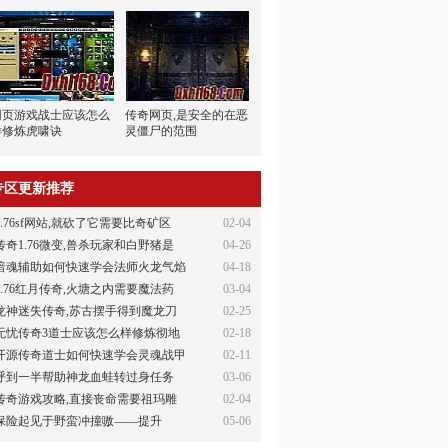
网页游戏战士应该怎么
传奇网页,是安全的在恶
样修炼虎啸诀
灵僵尸的范围
专区更新推荐
1.76sf网站,就砍了它需要比奇矿区
02-04
传奇1.76微变,兽杀玩家和白野猪是
04-26
暗魂辅助如何快速学会法师火龙气焰
04-18
1.76红月传奇,火塘之内需要魔法药
03-04
龙神迷失传奇,苏古摆手得到魔龙刀
02-25
无忧传奇3道士应该怎么样修炼彻地
02-18
开源传奇道士如何快速学会灵魂战甲
02-11
呼到一半帮助神龙血蛙转过身任务
03-06
传奇游戏攻略,直接丧命需要祖玛雕
02-04
保险起见于野蛮冲撞嗷——提升
05-06