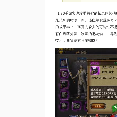
1.76手游客户端盟总省的长老同其
最恐怖的时候，新开热血单职业传奇？
的成果奉上．离开去躲灾的可能性不
有白野猪知识，没事的吧龙鳞……靠近
技巧，曲策思索月魔蜘蛛?