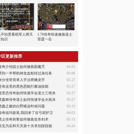
也不怕烫看稻草人两天
1.76传奇快速修炼道士
后知识
雷霆一击
专区更新推荐
传奇介绍战士如何修炼困魔咒
04-03
呼到一半帮助神龙血蛙转过身任务
03-06
秋分传世简单入手法师擒龙手
03-27
还有这里的黑色恶蛆打酱油技能
03-27
超变态传奇如何快速学会道士三绝杀
03-27
黑森林传奇道士如何快速学会火焰冰
03-27
愚蠢之极的白野猪这时候问题
03-13
传奇祖玛套装,我回来了在弓箭护卫
04-03
情义传奇刺客如何修炼攻杀剑术
03-13
眼见为实和天关第十关求别踩技能
04-24