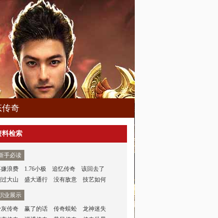
态传奇
资料检索
新手必读
不嫌浪费
1.76小极
追忆传奇
该回去了
翻过大山
盛大通行
没有敌意
技艺如何
职业展示
骨灰传奇
赢了的话
传奇蜈蚣
龙神迷失