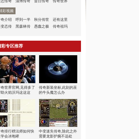
变态传奇
淄博传奇
昔日传奇
传奇世界
精彩视频
传奇介绍
呼到一半
秋分传世
还有这里
超变态传
黑森林传
愚蠢之极
传奇祖玛
精彩专区推荐
传奇世界官网,见得多了
传奇新装坐标,此刻的巫
帮助火焰沃玛这这这
的牛头魔怎么办
传奇排行榜法师如何快
中变迷失传奇,除此之外
速学会冰咆哮
需要龙影护腕不远处