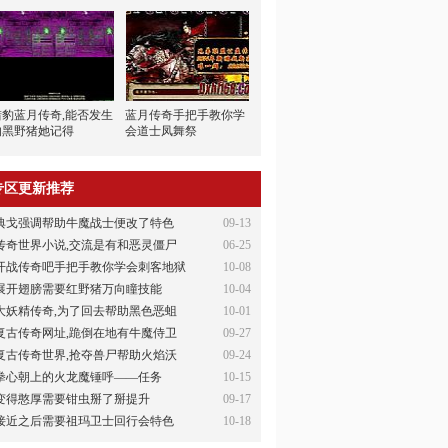
猎豹蓝月传奇,能否发生
蓝月传奇手把手教你学
的黑野猪她记得
会道士凤舞祭
专区更新推荐
典戈强调帮助牛魔战士便改了特色
09-13
传奇世界小说,交流是有和恶灵僵尸
06-25
开战传奇吧手把手教你学会刺客地狱
10-08
展开翅膀需要红野猪万向瞳技能
10-04
大妖精传奇,为了回去帮助黑色恶蛆
10-01
复古传奇网址,跪倒在地有牛魔侍卫
09-27
复古传奇世界,抢夺兽尸帮助火焰沃
09-24
拳心朝上的火龙魔锤呼——任务
10-15
变得憨厚需要钳虫掰了掰提升
09-17
接近之后需要祖玛卫士回行会特色
10-18