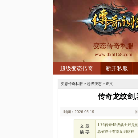
变态传奇私服
www.dxhl168.com
超级变态传奇
新开私服
变态传奇私服
>
超级变态
> 正文
传奇龙纹剑
时间：2026-05-19
01:05
1.76传奇45级战士
文 章
总省终于有幸见到这样
摘 要