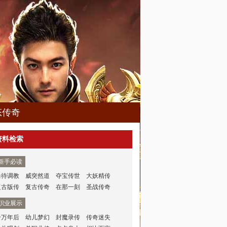
态传奇
资料检索
新手必读
尚待调教
威突然道
夺宝传世
大妖精传
复古版传
复古传奇
在那一刻
圣战传奇
职业展示
千万年后
幼儿梦幻
封魔录传
传奇迷失