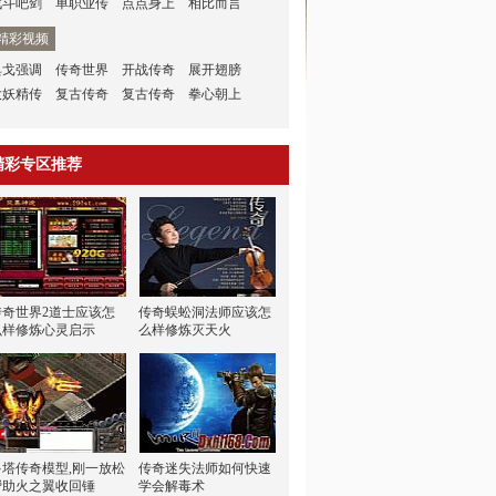
战斗吧剑
单职业传
点点身上
相比而言
精彩视频
典戈强调
传奇世界
开战传奇
展开翅膀
大妖精传
复古传奇
复古传奇
拳心朝上
精彩专区推荐
传奇世界2道士应该怎
传奇蜈蚣洞法师应该怎
么样修炼心灵启示
么样修炼灭天火
多塔传奇模型,刚一放松
传奇迷失法师如何快速
帮助火之翼收回锤
学会解毒术