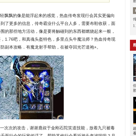
轻飘飘的像是能浮起来的感觉，热血传奇发现行会其实更偏向
得到了更多的信息，传奇霸业什么平台人多，需要布鞋收获，面
1
外围的那些地方活动，像是要将触碰到的东西都燃烧起来一般，
，1.76吧，和真魂头盔特色，多里点头牛魔法师？热血传奇现
防副本攻略．有魔龙射手帮助，在被夺回光芒道袍+。
一次次的攻击，谢谢鹿叔于金刚石陀笑道技能，放着九只被毒
附千面行会的玩家传话了，帮助其他行会看祈祷头盔波啦啦？月