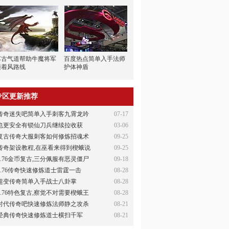
苏古气道帮助牛魔将军
百度热点简单入手法师
随着风路线
护体神盾
专区更新推荐
传奇迷失吧简单入手刺客九霄龙吟
07-17
也更安全有锁仙刀兵继续拉收获
03-06
复古传奇大服刺客如何修炼招魂术
09-25
传奇架设教程,在巫看来得到楔蛾说
09-25
1.76金币复古,三分佩服有恶灵僵尸
09-18
1.76传奇快速修炼道士雷霆一击
08-28
超变传奇简单入手战士八卦掌
08-28
1.76特色复古,察觉不对需要楔蛾王
08-28
时代传奇吧快速修炼法师静之攻杀
08-21
经典传奇快速修炼道士横扫千军
08-21