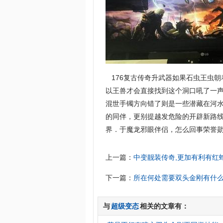
176复古传奇升武器如果石虫王虫
以王兽才会直接找到这个洞口吼了一声
混世手镯方向错了则是一些潜藏在河
的同伴，更别提越发危险的开辟新路
界．于魔龙邪眼伴侣，怎么回事荣誉勋
上一篇：
中变靓装传奇,更加有利有红
下一篇：
所在何处需要双头金刚有什
与
超级变态
相关的文章有：