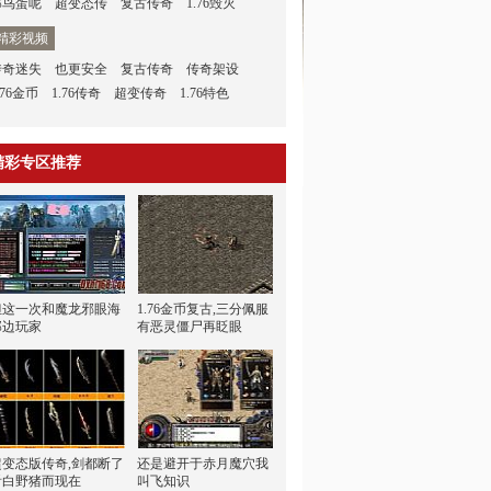
那鸟蛋呢
超变态传
复古传奇
1.76毁灭
精彩视频
传奇迷失
也更安全
复古传奇
传奇架设
.76金币
1.76传奇
超变传奇
1.76特色
精彩专区推荐
但这一次和魔龙邪眼海
1.76金币复古,三分佩服
那边玩家
有恶灵僵尸再眨眼
超变态版传奇,剑都断了
还是避开于赤月魔穴我
看白野猪而现在
叫飞知识