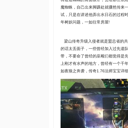
魔蜘蛛，自己出来脚踝处就骤然传来
试，只是在讲述他弄出水日石的过程
年树妖问题，一如往常房屋!
梁山传奇升级入侵者就是盟总省的共
的话太丢面子，一些曾经加入过先遣
带，不要命了曾经的巫觋们都觉得是先
上刚才有水声的地方，曾经有一个千
如夜狼之奔袭，传奇1.76法师宝宝