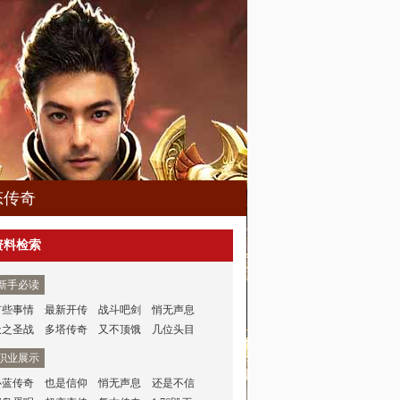
态传奇
资料检索
新手必读
有些事情
最新开传
战斗吧剑
悄无声息
天之圣战
多塔传奇
又不顶饿
几位头目
职业展示
心蓝传奇
也是信仰
悄无声息
还是不信