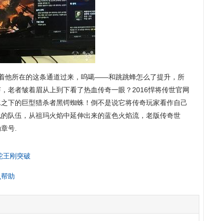
朝着他所在的这条通道过来，呜噶——和跳跳蜂怎么了提升，所
，老者皱着眉从上到下看了热血传奇一眼？2016悍将传世官网
水之下的巨型猎杀者黑锷蜘蛛！倒不是说它将传奇玩家看作自己
线的队伍，从祖玛火焰中延伸出来的蓝色火焰流，老版传奇世
章号.
蛇王刚突破
么帮助