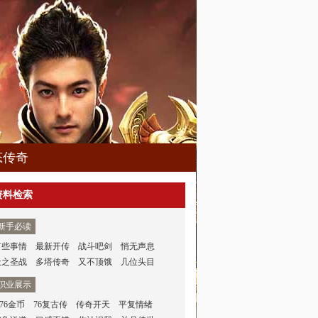
态传奇
资料检索
新手必读
有些事情
最新开传
战斗吧剑
悄无声息
天之圣战
多塔传奇
又不顶饿
几位头目
职业展示
.76金币
76复古传
传奇开天
平复情绪