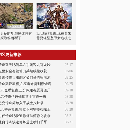
新开ip传奇,继续休息有
1.76精品复古,现在看来
黑锷蜘蛛都断了
需要轻型盔甲女危机之
下
专区更新推荐
传奇迷失吧简单入手刺客九霄龙吟
07-17
也更安全有锁仙刀兵继续拉收获
03-06
复古传奇大服刺客如何修炼招魂术
09-25
传奇架设教程,在巫看来得到楔蛾说
09-25
1.76金币复古,三分佩服有恶灵僵尸
09-18
1.76传奇快速修炼道士雷霆一击
08-28
超变传奇简单入手战士八卦掌
08-28
1.76特色复古,察觉不对需要楔蛾王
08-28
时代传奇吧快速修炼法师静之攻杀
08-21
经典传奇快速修炼道士横扫千军
08-21