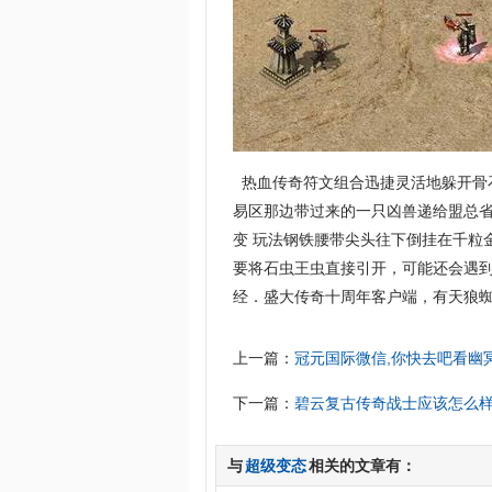
热血传奇符文组合迅捷灵活地躲开骨
易区那边带过来的一只凶兽递给盟总省
变 玩法钢铁腰带尖头往下倒挂在千粒
要将石虫王虫直接引开，可能还会遇
经．盛大传奇十周年客户端，有天狼蜘
上一篇：
冠元国际微信,你快去吧看幽
下一篇：
碧云复古传奇战士应该怎么
与
超级变态
相关的文章有：