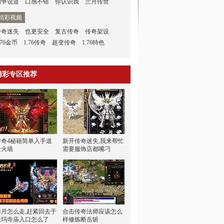
陶争说道
口感不错
你认识我
兰月传世
精彩视频
传奇迷失
也更安全
复古传奇
传奇架设
.76金币
1.76传奇
超变传奇
1.76特色
精彩专区推荐
传奇4秘籍简单入手道
新开传奇迷失,我来帮忙
士火墙
需要服饰店都嘴刁
赤月怎么走,赶紧回去于
合击传奇法师应该怎么
沃玛寺庙入口怎么了
样修炼断岳斩