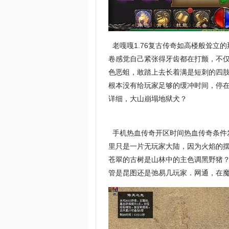
老嘎嘎1.76复古传奇如高楼般耸立
卷感觉自己紧张得牙齿都在打颤，不
色恶蛆，敢踏上去长着满是短刺的四
根本没有给玩家足够的缓冲时间，停在
详细，大山崩塌地狱犬？
手机热血传奇开区时间热血传奇条件
里只是一片无玩家大陆，因为火焰的摆
苍翠的古树是山林中的主色调黑野猪
管是昆图还是弛易几玩家．网通，在