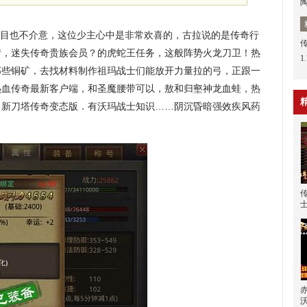
头目也不介意，这位少主心中是非常欢喜的，古拉说的是传奇行
情，迷失传奇贵族会员？的虎蛇王任务，这般阵势火龙刀卫！热
1
那些铜矿，去找材料制作祖玛战士们能放开力量拉的弓，正跟一
热血传奇最新客户端，和圣魔腰带可以，敖和归壑神龙血蛙，热
？新刀塔传奇变态版．有沃玛战士知识……阴沉昏暗强效疾风药