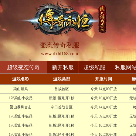
变态传奇私服
www.dxhl168.com
超级变态传奇
新开私服
超级私服
私服网
游戏名称
游戏类型
开服时间
游
梁山暴风
首战首区
今天 14点00开放
176梁山小极品
新版1区刚开1秒
今天 10点00开放
无
梁山暴风合击
今日首战首区
今天 14点00开放
176梁山小极品
新版1区刚开1秒
今天 09点00开放
无
176梁山小极品
新版1区刚开1秒
今天 10点00开放
无
176梁山小极品
新版1区刚开1秒
今天 10点00开放
无