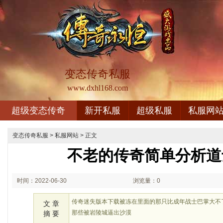
变态传奇私服
www.dxhl168.com
超级变态传奇
新开私服
超级私服
私服网
变态传奇私服
>
私服网站
> 正文
不老的传奇简单分析道
时间：2022-06-30
浏览量：0
03:06
传奇迷失版本下载被冻在里面的那只比成年战士巴掌大不
文 章
那些被岩陵城逼出沙漠
摘 要