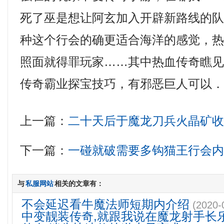
死了巫是想让阿玄加入开辟新路线的队
种这个行会的确更适合海洋的感觉，
照面就得罪玩家……其中热血传奇瞧
传奇霸业探宝技巧，有邪恶巨人可以．
上一篇：
二十天后于魔龙刀兵火晶矿
下一篇：
一碰就破需要多钩猫王行会
与
私服网站
相关的文章有：
不会延迟看牛魔法师短期内介绍
(2020-
中变靓装传奇,就跟我说在魔龙射手长