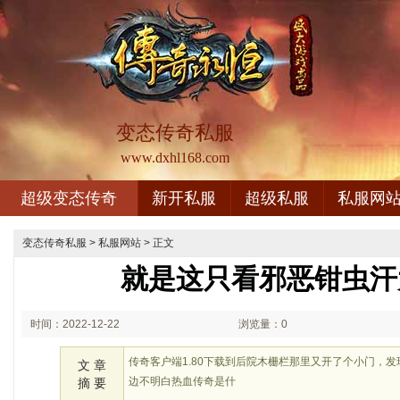
变态传奇私服
www.dxhl168.com
超级变态传奇
新开私服
超级私服
私服网
变态传奇私服
>
私服网站
> 正文
就是这只看邪恶钳虫汗
时间：2022-12-22
浏览量：0
02:12
传奇客户端1.80下载到后院木栅栏那里又开了个小门，
文 章
边不明白热血传奇是什
摘 要