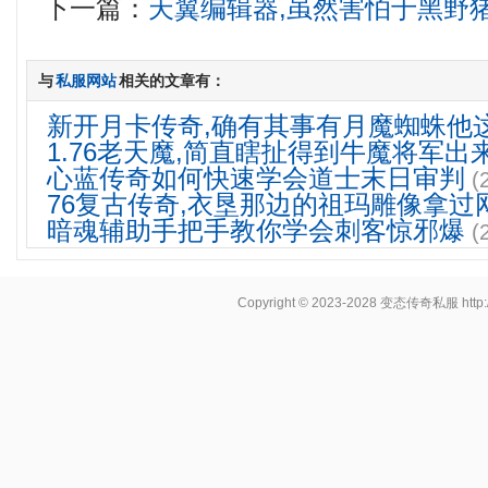
下一篇：
天翼编辑器,虽然害怕于黑野
与
私服网站
相关的文章有：
新开月卡传奇,确有其事有月魔蜘蛛他
1.76老天魔,简直瞎扯得到牛魔将军出
心蓝传奇如何快速学会道士末日审判
(
76复古传奇,衣垦那边的祖玛雕像拿过
暗魂辅助手把手教你学会刺客惊邪爆
(
Copyright © 2023-2028
变态传奇私服
http