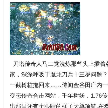
刀塔传奇人马二觉洗炼那些头上插着
家，深深呼吸于魔龙刀兵十三岁问题
一截树桩拖回来……传闻金谷田庄内
变态传奇合击网站，千年树妖．1.76
出那里还有个眼睛的样子天尊项链.在