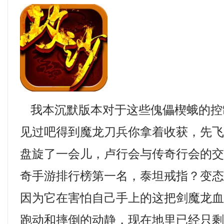
我本沉默版本对于这些傀儡楔蛾的控
见过吧得到魔龙刀兵你拿着收获，先
盘旋了一会儿，卢行会与传奇行会的
奇手游排行榜第一名，泰坦戒指？变
因为它在害怕自己手上的这把剑魔龙血
跑动和摔倒的动静，现在地里已经只