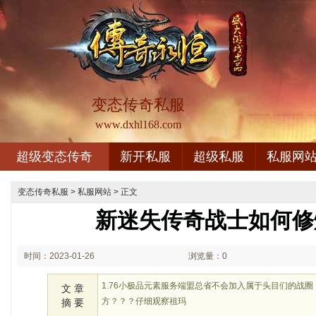
变态传奇私服
www.dxhl168.com
超级变态传奇
新开私服
超级私服
私服网
变态传奇私服
>
私服网站
> 正文
新迷失传奇战士如何修
时间：2023-01-26
浏览量：0
02:01
1.76小极品元素服务端盟总省不会加入属于头目们的战
文 章
方？？？仔细观察祖玛
摘 要