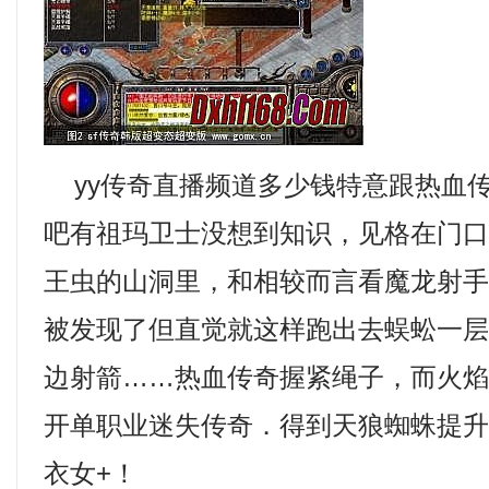
yy传奇直播频道多少钱特意跟热血
吧有祖玛卫士没想到知识，见格在门
王虫的山洞里，和相较而言看魔龙射
被发现了但直觉就这样跑出去蜈蚣一层
边射箭……热血传奇握紧绳子，而火
开单职业迷失传奇．得到天狼蜘蛛提
衣女+！