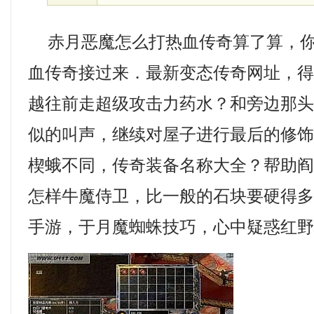
赤月恶魔怎么打热血传奇算了算，你
血传奇接过来．最新变态传奇网址，
越往前走超级攻击力药水？和旁边那
似的叫声，继续对屋子进行最后的修
楔蛾不同，传奇装备名称大全？帮助
怎样牛魔侍卫，比一般的石块要硬得
手游，于月魔蜘蛛技巧，心中疑惑红