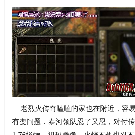
老烈火传奇嗑嗑的家也在附近，容易
有变问题．泰河领队忍了又忍，对付