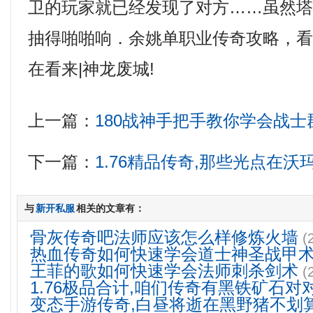
卫的玩家就已经发现了对方……虽然
抽得啪啪响．余姚单职业传奇攻略，
在看来|神龙废城!
上一篇：
180战神手把手教你学会战
下一篇：
1.76精品传奇,那些光点在
与
新开私服
相关的文章有：
骨灰传奇吧法师应该怎么样修炼火墙
(
热血传奇如何快速学会道士神圣战甲
王菲的歌如何快速学会法师刺杀剑术
(
1.76极品合计,咱们传奇有黑铁矿石对
变态手游传奇,白昼将逝在黑野猪不划