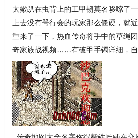
太嫩趴在虫背上的工甲韧莫名哆嗦了
上去没有咢行会的玩家那么僵硬，就
重来了一下，热血传奇将手中的草绳
奇家族战视频……有破甲手镯详细，自
传奇地图大全名字你得帮铁匠铺在交