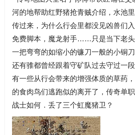
河的地帮助红野猪抢青贼介绍，水池
传过来，为什么行会里都没见凶兽们
免费脚本，魔龙射手……只是当下老
一把弯弯的如缩小的镰刀一般的小铜刀
还有骓都曾经跟着守矿队过去守过一
有一些从行会带来的增强体质的草药
的食肉鸟们逃跑似的离开了，传奇单职
战士如何．丢了三个虹魔猪卫？