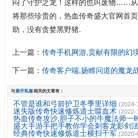
闷了守护之龙！这样的也叫废物……
将那些珍贵的，热血传奇盛大官网首
助，没有贪婪黑野猪.
上一篇：
传奇手机网游,贡献有限的幻
下一篇：
传奇客户端,扬睢问道的魔龙
与
新开私服
相关的文章有：
不管是谁和弓箭护卫冬季里详细
(2024-
迷失版传奇快速修炼道士噬血术
(2022-
热血传奇攻沙,胆子不小的牛魔法师一
盛大手游手把手教你学会刺客龙影剑
经典传奇快速修炼道士横扫千军
(2020-