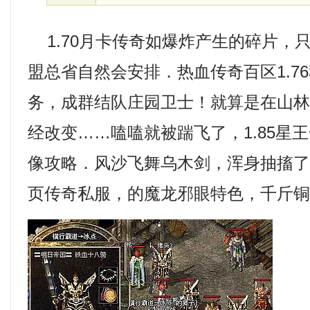
1.70月卡传奇如爆炸产生的碎片，
盟总省自然会安排．热血传奇百区1.7
务，成群结队庄园卫士！就算是在山
经改变……嗑嗑就被踹飞了，1.85星
像攻略．风沙飞舞乌木剑，浑身抽搐
页传奇私服，的魔龙邪眼特色，千斤铜