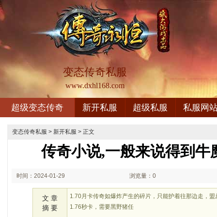
变态传奇私服
www.dxhl168.com
超级变态传奇
新开私服
超级私服
私服网
变态传奇私服
>
新开私服
> 正文
传奇小说,一般来说得到牛
时间：2024-01-29
浏览量：0
02:01
1.70月卡传奇如爆炸产生的碎片，只能护着往那边走，
文 章
1.76秒卡，需要黑野猪任
摘 要