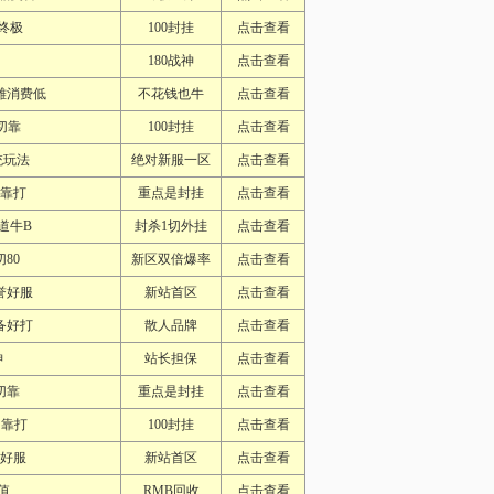
终极
100封挂
点击查看
180战神
点击查看
雄消费低
不花钱也牛
点击查看
切靠
100封挂
点击查看
统玩法
绝对新服一区
点击查看
切靠打
重点是封挂
点击查看
道牛B
封杀1切外挂
点击查看
80
新区双倍爆率
点击查看
誉好服
新站首区
点击查看
备好打
散人品牌
点击查看
神
站长担保
点击查看
切靠
重点是封挂
点击查看
切靠打
100封挂
点击查看
誉好服
新站首区
点击查看
值
RMB回收
点击查看