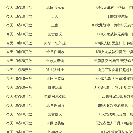
今天 13点30开放
mb回收元宝
80火龙战神不花钱一样
今天 13点30开放
1.80
1.80战神终极
今天 13点00开放
上瘾
180火龙战神一切靠打无英
今天 12点00开放
复古耐玩
1.80火龙战神无英雄一
今天 13点00开放
封杀一切外挂
180散人版.元宝好打.传
今天 13点00开放
mb单件回收
180火龙战神消费低一
今天 13点30开放
全散人双线
品牌微变.纯元宝/无秒杀.
今天 11点30开放
道士猛封挂
纯元宝装备靠打超越1切
今天 10点00开放
mb回收装备
23小极品散人日赚300信
今天 13点00开放
封挂双线
无秒杀.纯元宝地图多.装
今天 07点00开放
电信网通双线
2016独家18四海战
今天 10点00开放
mb单件回收
180火龙战神消费低一
今天 12点00开放
复古耐玩
1.80火龙战神无英雄一
今天 10点00开放
mb回收装备
无泡点散人日赚300信
今天 19点00开放
长期稳定
全新改版大区装备保