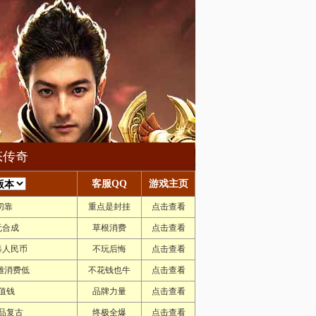
态传奇
客服QQ
游戏主页
切靠
重点是封挂
点击查看
无合成
草根消费
点击查看
暴人民币
不玩后悔
点击查看
雄消费低
不花钱也牛
点击查看
值钱
品牌力量
点击查看
品复古
终极全爆
点击查看