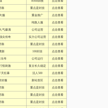
值
RMB回收
点击查看
切靠
重点是封挂
点击查看
大服
重金推广
点击查看
纯散人服
点击查看
人气爆满
公司运营
点击查看
顶尖传奇
实力公司运营
点击查看
切靠
重点是封挂
点击查看
費新
100封挂
点击查看
丝当爷
公司运行
点击查看
打怪刺激
复古长久稳定
点击查看
.开天狂暴
活人500
点击查看
誉好服
新站首区
点击查看
切靠
重点是封挂
点击查看
切靠
重点是封挂
点击查看
切靠
重点是封挂
点击查看