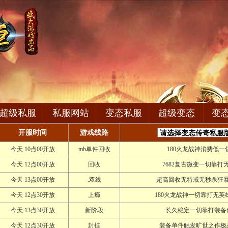
超级私服
私服网站
变态私服
超级变态
变
开服时间
游戏线路
今天 10点00开放
mb单件回收
180火龙战神消费低一
今天 12点00开放
回收
7682复古微变一切靠打
今天 13点00开放
.双线
超高回收无特戒无秒杀狂
今天 12点30开放
上瘾
180火龙战神一切靠打无英
今天 13点30开放
新阶段
长久稳定一切靠打装备
今天 12点30开放
封挂
装备单件触发旷世之作极