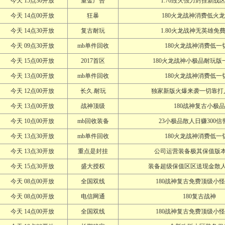
今天 15点30开放
重金广告
1.76毁灭强力封挂新战
今天 14点00开放
狂暴
180火龙战神消费低火
今天 14点30开放
复古耐玩
1.80火龙战神无英雄免
今天 09点30开放
mb单件回收
180火龙战神消费低一
今天 15点00开放
2017首区
180火龙战神小极品耐玩版
今天 13点00开放
mb单件回收
180火龙战神消费低一
今天 12点00开放
长久.耐玩
独家新版火爆来袭一切靠打
今天 13点00开放
战神顶级
180战神复古小极品
今天 10点00开放
mb回收装备
23小极品散人日赚300信
今天 13点30开放
mb单件回收
180火龙战神消费低一
今天 13点30开放
重点是封挂
公司运营装备极其保值版
今天 15点30开放
盛大授权
装备超级保值区区送现金散
今天 08点00开放
全国双线
180战神复古免费顶级小
今天 08点00开放
电信网通
180复古战神
今天 14点00开放
全国双线
180战神复古免费顶级小