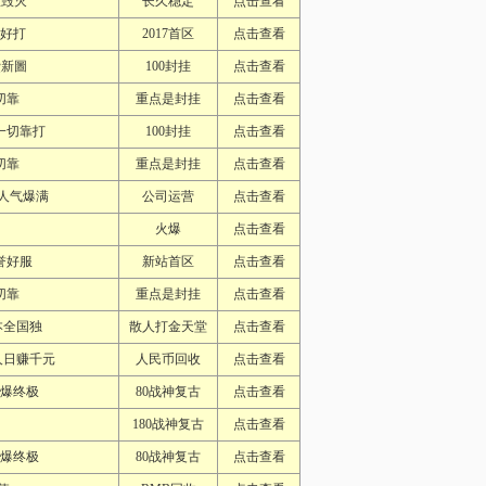
区毁灭
长久稳定
点击查看
龙好打
2017首区
点击查看
費新圖
100封挂
点击查看
切靠
重点是封挂
点击查看
一切靠打
100封挂
点击查看
切靠
重点是封挂
点击查看
人气爆满
公司运营
点击查看
火爆
点击查看
誉好服
新站首区
点击查看
切靠
重点是封挂
点击查看
本全国独
散人打金天堂
点击查看
人日赚千元
人民币回收
点击查看
怪爆终极
80战神复古
点击查看
180战神复古
点击查看
怪爆终极
80战神复古
点击查看