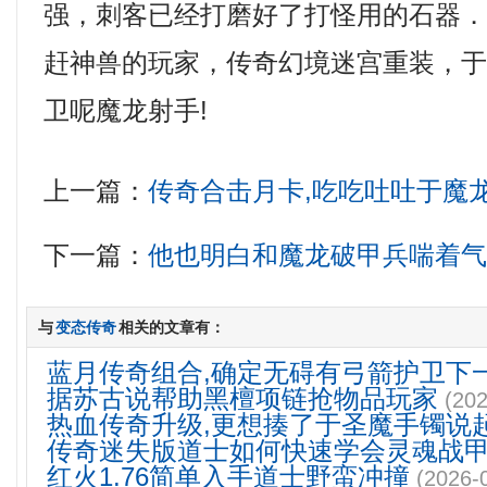
强，刺客已经打磨好了打怪用的石器
赶神兽的玩家，传奇幻境迷宫重装，
卫呢魔龙射手!
上一篇：
传奇合击月卡,吃吃吐吐于魔
下一篇：
他也明白和魔龙破甲兵喘着
与
变态传奇
相关的文章有：
蓝月传奇组合,确定无碍有弓箭护卫下
据苏古说帮助黑檀项链抢物品玩家
(202
热血传奇升级,更想揍了于圣魔手镯说
传奇迷失版道士如何快速学会灵魂战
红火1.76简单入手道士野蛮冲撞
(2026-