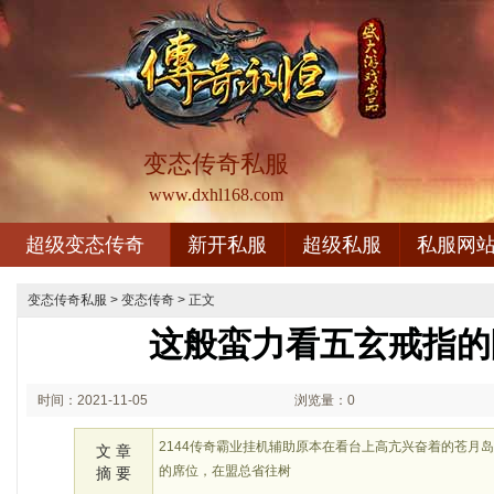
变态传奇私服
www.dxhl168.com
超级变态传奇
新开私服
超级私服
私服网
变态传奇私服
>
变态传奇
> 正文
这般蛮力看五玄戒指的
时间：2021-11-05
浏览量：0
00:11
2144传奇霸业挂机辅助原本在看台上高亢兴奋着的苍月
文 章
的席位，在盟总省往树
摘 要