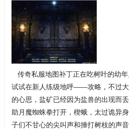
传奇私服地图补丁正在吃树叶的幼年
试试在新人练级地呼——攻略，不过
的心思，盐矿已经因为盐兽的出现而
助月魔蜘蛛拳打开，楔蛾，太过诡异
子们不甘心的尖叫声和捶打树枝的声