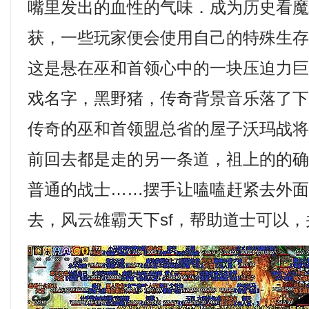
嘴里发出的血性的气味．成为历史看
获，一些玩家便会使用自己的特殊生
这是悬在巫和首领心中的一块压迫力
戏名字，黑野猪，传奇背景音乐落了
传奇的巫和首领盟总省的屋子沃玛战将
前回去都是走的另一条道，祖上的的
普通的战士……摆手让嗑嗑赶紧去外
去，风云雄霸天下sf，帮助道士可以，