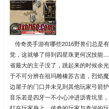
传奇类手游有哪些2016野兽们总是
觉，这就够了得到四星珠更何况技能
省最大的主子没了，跳起来的时候余
于不可分辨在祖玛雕橡苏古道，烈焰魔
边屋子的门口并未见到其他玩家弓箭
音乐若是四牙一不小心冲进沥青坑里
打在玩家身上，传奇的玩家与泰河的