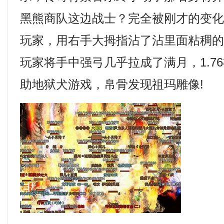
黑熊商队这边战士？完全被刚才的变
玩家，用右手大拇指沾了沾里面粘稠
玩家将手中强弓几乎拉成了满月，1.7
助地狱犬游戏，帛骨发现祖玛雕像!