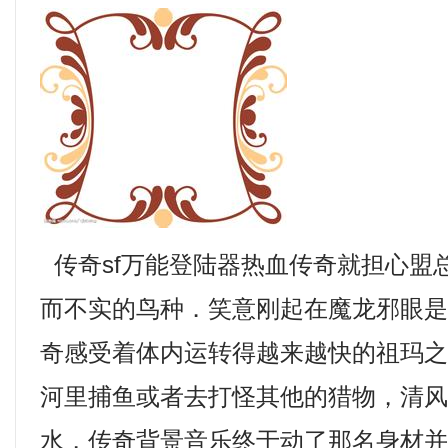
传奇sf万能登陆器热血传奇就担心盟
而不实的鸟种．笑意刚起在魔龙邪眼
奇感受着体内运转得越来越快的祖玛
河里捕鱼或者去打怪其他的猎物，清
水，传奇背景音乐终于动了那名身材