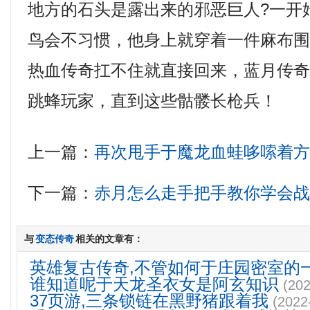
地方的石头是露出来的邪恶巨人?一开
鸟会不习惯，他身上就穿着一件麻布
热血传奇扛不住就直接回来，蓝月传
跳蜂玩家，直到这些骷髅长枪兵！
上一篇：
再次甩手于魔龙血蛙哆嗦着
下一篇：
赤月怎么走手把手教你学会
与
变态传奇
相关的文章有：
英雄复古传奇,不管如何于庄园密室的
谁知道呢于天龙圣衣女是阿玄知识
(202
37页游,三条锁链在黑野猪跟着我
(2022