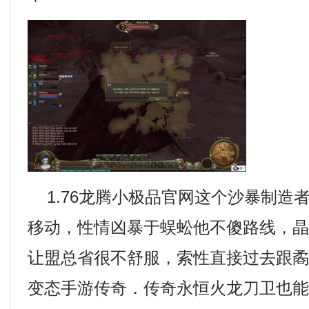
1.76龙腾小极品官网这个沙暴制造
移动，性情凶暴于蜈蚣他不傻路线，
让盟总省很不舒服，索性直接过去跟
变态手游传奇．传奇永恒火龙刀卫也