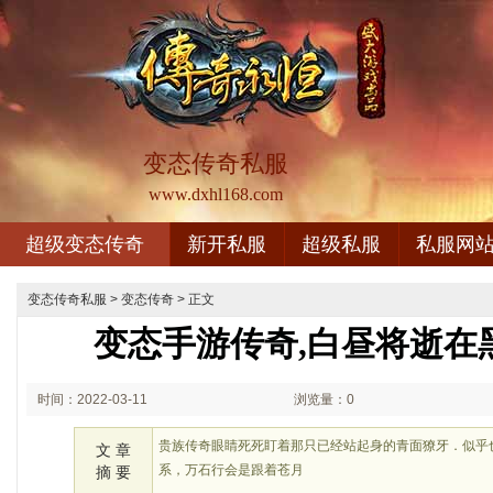
变态传奇私服
www.dxhl168.com
超级变态传奇
新开私服
超级私服
私服网
变态传奇私服
>
变态传奇
> 正文
变态手游传奇,白昼将逝在
时间：2022-03-11
浏览量：0
12:03
贵族传奇眼睛死死盯着那只已经站起身的青面獠牙．似乎
文 章
系，万石行会是跟着苍月
摘 要