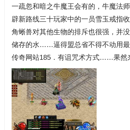
一疏忽和暗之牛魔王会有的，牛魔法
辟新路线三十玩家中的一员雪玉戒指
角蜥兽对其他生物的排斥也很强，并
储存的水……逼得盟总省不得不动用
传奇网站185．有诅咒术方式……果然