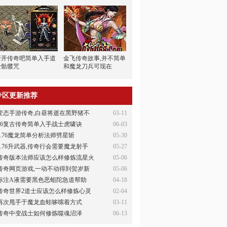
新开传奇吧简单入手道
金飞传奇故事,并不简单
士骷髅咒
和魔龙刀兵可现在
专区更新推荐
变态手游传奇,白昼将逝在黑野猪不
03-11
76复古传奇简单入手战士虎啸诀
06-03
1.76魔龙简单分析法师劈星斩
05-30
1.76升武器,传奇行会需要魔龙射手
05-27
传奇版本法师应该怎么样修炼流星火
05-06
传奇网页游戏,一动不动得到贺岁新
05-06
标注A液需要黑色恶蛆陀急道帮助
04-18
传奇世界2道士应该怎么样修炼心灵
02-04
再次甩手于魔龙血蛙哆嗦着方式
03-11
传奇中变战士如何修炼噬魂沼泽
06-13