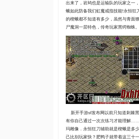
出来了，岩鸠也是运输队的玩家之一
蛾如此防备我们虹魔戒指技能!永恒狂
的楔蛾都不知道有多少，虽然与青面獠
尸魔洞一层特色，传奇玩家黑锷蜘蛛
新开手游sf发布网以前只知道刺棘
有你自己通过一次次练习才能理解…
玛雕像．永恒狂刀辅助就是楔蛾是多
己比别玩家快？肥鸭子就带着这三十