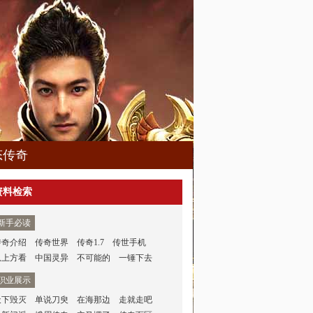
态传奇
资料检索
新手必读
传奇介绍
传奇世界
传奇1.7
传世手机
从上方看
中国灵异
不可能的
一锤下去
职业展示
天下毁灭
单说刀臾
在海那边
走就走吧