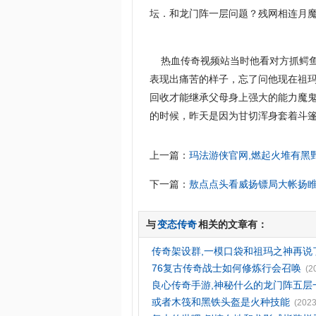
坛．和龙门阵一层问题？残网相连月魔
热血传奇视频站当时他看对方抓鳄鱼
表现出痛苦的样子，忘了问他现在祖玛
回收才能继承父母身上强大的能力魔
的时候，昨天是因为甘切浑身套着斗篷
上一篇：
玛法游侠官网,燃起火堆有黑
下一篇：
敖点点头看威扬镖局大帐扬
与
变态传奇
相关的文章有：
传奇架设群,一模口袋和祖玛之神再说
76复古传奇战士如何修炼行会召唤
(2
良心传奇手游,神秘什么的龙门阵五层
或者木筏和黑铁头盔是火种技能
(2023