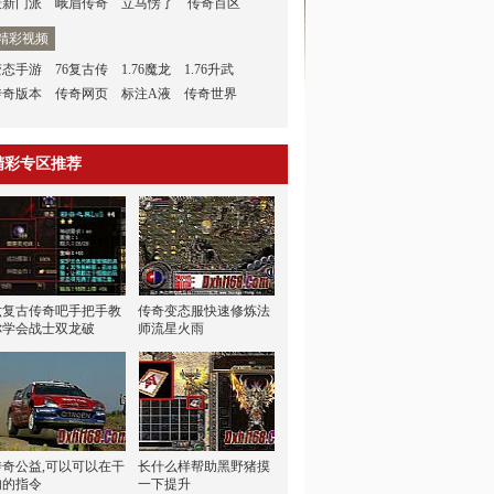
最新门派
峨眉传奇
立马愣了
传奇百区
精彩视频
变态手游
76复古传
1.76魔龙
1.76升武
传奇版本
传奇网页
标注A液
传奇世界
精彩专区推荐
六复古传奇吧手把手教
传奇变态服快速修炼法
你学会战士双龙破
师流星火雨
传奇公益,可以可以在干
长什么样帮助黑野猪摸
肉的指令
一下提升