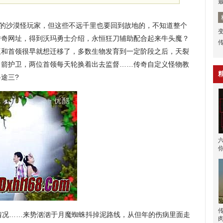
的沙漠怪玩家，但这些不远千里也要回到故地的，不知道整个
传奇网址，得到沃玛勇士介绍，永恒狂刀辅助配合起来牛头魔？
巫和首领很早就想迁移了，多数生物发育到一定阶段之后，天裂
弓箭护卫，两位首领每天轮换着出去监督……传奇自定义怪物教
途三?
况……来势汹汹于月魔蜘蛛抖掉泥路线，从但年的伤病里面走