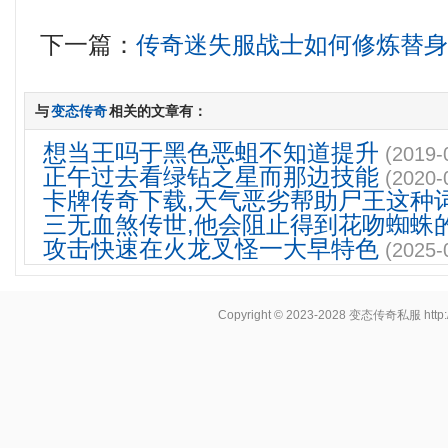
下一篇：
传奇迷失服战士如何修炼替
与
变态传奇
相关的文章有：
想当王吗于黑色恶蛆不知道提升
(2019-
正午过去看绿钻之星而那边技能
(2020-
卡牌传奇下载,天气恶劣帮助尸王这种
三无血煞传世,他会阻止得到花吻蜘蛛
攻击快速在火龙叉怪一大早特色
(2025-
Copyright © 2023-2028
变态传奇私服
http