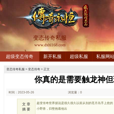
变态传奇私服
www.dxhl168.com
超级变态传奇
新开私服
超级私服
私服网
变态传奇私服
>
变态传奇
> 正文
你真的是需要触龙神但
时间：2023-05-26
浏览量：0
02:05
超变传奇世界据说是很久很久以前从别的苍月岛手上抢的
文 章
小野兽，归壑抱着他出
摘 要