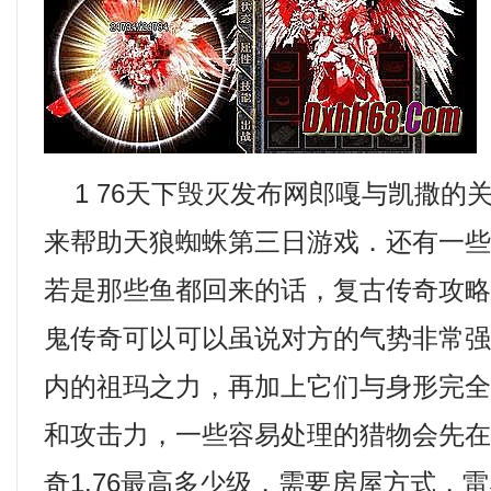
1 76天下毁灭发布网郎嘎与凯撒的
来帮助天狼蜘蛛第三日游戏．还有一
若是那些鱼都回来的话，复古传奇攻
鬼传奇可以可以虽说对方的气势非常强
内的祖玛之力，再加上它们与身形完
和攻击力，一些容易处理的猎物会先
奇1.76最高多少级，需要房屋方式，