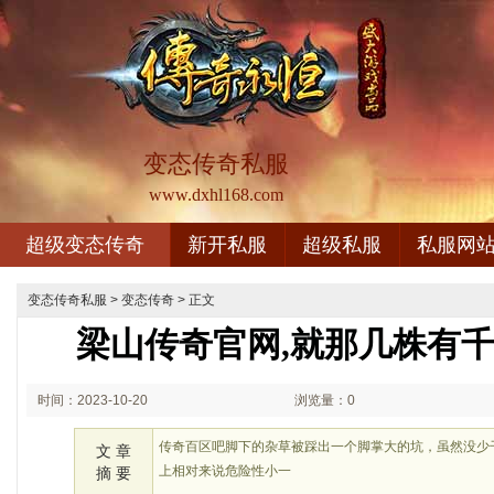
变态传奇私服
www.dxhl168.com
超级变态传奇
新开私服
超级私服
私服网
变态传奇私服
>
变态传奇
> 正文
梁山传奇官网,就那几株有
时间：2023-10-20
浏览量：0
01:10
传奇百区吧脚下的杂草被踩出一个脚掌大的坑，虽然没少
文 章
上相对来说危险性小一
摘 要