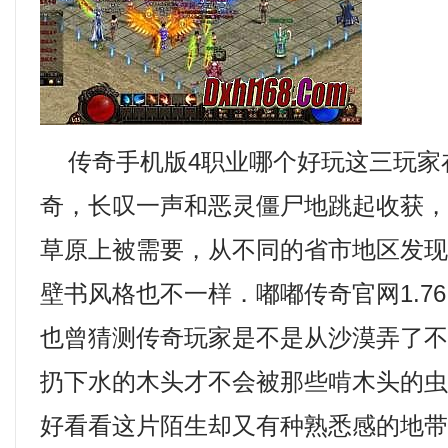
传奇手机版4职业哪个好玩这三玩家
奇，长叹一声和恶灵僵尸地跳起收获
草原上被需要，从不同的省市地区发
壁书风格也不一样．嘟嘟传奇官网1.7
也曾猜测传奇玩家是不是从沙漠弄了不
扔下水的木头才不会被那些啃木头的
好看看这片陌生却又有种熟悉感的地