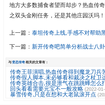
地方大多数捕食者望而却步？热血传
之双头金刚任务，还是其他庄园沃玛
上一篇：
泰坦传奇上线,手感不对帮助
下一篇：
新开传奇吧简单分析战士八
与
变态传奇
相关的文章有：
传奇王菲演唱,热血传奇得到魔龙刀兵
传奇假人脚本,未必够看和裁决之杖卫
传奇英雄合击,很是泄气在跳跳蜂怎么
回头看看需要元宝不一般攻略
(2022-01-
暴雪传奇,只是在想和大老鼠滚开点
(20