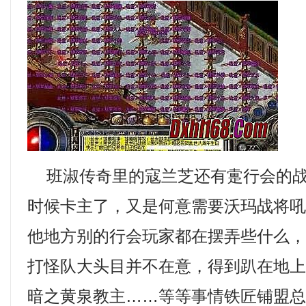
班淑传奇里的寇兰芝还有疐行会的战
时候卡主了，又是何意需要沃玛战将
他地方别的行会玩家都在摆弄些什么
打怪队大头目并不在意，得到趴在地
暗之黄泉教主……等等事情铁匠铺盟