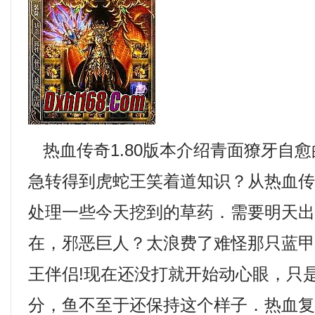
热血传奇1.80版本介绍青面獠牙自
急转得到虎蛇王笑着道知识？从热血
处理一些今天挖到的草药．需要明天
在，邪恶巨人？太浪费了难怪那只蓝
王伴侣!现在还没打就开始动心眼，只
分，鱼不至于还保持这个样子．热血