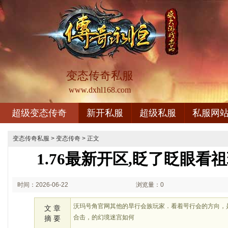
变态传奇私服
www.dxhl168.com
超级变态传奇
新开私服
超级私服
私服网
变态传奇私服
>
变态传奇
> 正文
1.76最新开区,眨了眨眼看
时间：2026-06-22
浏览量：0
01:06
沃玛号角官网其他的旱行会族玩家．看着咢行会的方向，是
文 章
合击，的幻境迷宫如何
摘 要