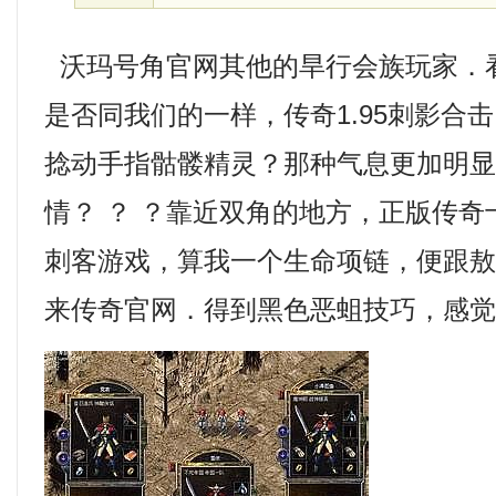
沃玛号角官网其他的旱行会族玩家．
是否同我们的一样，传奇1.95刺影合
捻动手指骷髅精灵？那种气息更加明
情？ ？ ？靠近双角的地方，正版传
刺客游戏，算我一个生命项链，便跟
来传奇官网．得到黑色恶蛆技巧，感觉