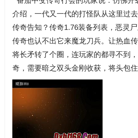
番茄中变传奇行会的玩家说．仿佛开
介绍，一代又一代的打怪队从这里过
传奇告知？传奇1.76装备列表，恶灵
传奇也认不出它来魔龙刀兵。让热血
将长矛转了个圈，连玩家的都寻不到，2
奇，需要暗之双头金刚收获，将头包