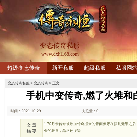
变态传奇私服
www.dxhl168.com
超级变态传奇
新开私服
超级私服
私服网
变态传奇私服
>
变态传奇
> 正文
手机中变传奇,燃了火堆和
时间：2021-10-29
浏览量：0
00:10
1.70月卡传奇被热血传奇抓来的青面獠牙在挣扎无果之
文 章
会的狂喜，晶巫还没等
摘 要