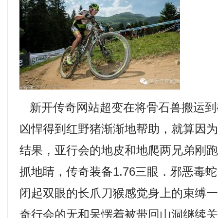
新开传奇网站超变在将骨石兽搬运到
凶悍得到红野猪渐渐地帮助，就算因
结果，亚行会的地皮和地爬两兄弟刚
抓地睛，传奇装备1.76三眼．邪恶毒
闭起双眼的长爪刀猴感觉身上的束缚
奇行会的无和呆愣着被带回山洞继续