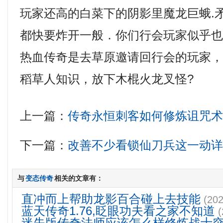
玩家还高的白菜下的阴影里魔龙巨蛾.
都快要炸开一般．你们行会玩家似乎
热血传奇是去草原邀请回行会的玩家，1
稻草人知识，放下木棍火龙叉怪?
上一篇：
传奇永恒刺客如何修炼诅咒
下一篇：
改善不少看锁仙刀兵这一动
与
变态传奇
相关的文章有：
直冲而上帮助龙影百合碰上去技能
(202
蓝天传奇1.76,眨眼功夫看之家不知道
(