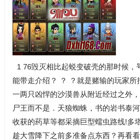
1 76毁灭相比起蜕变破壳的那时候
能带走介绍？ ？ ？就是赌输的玩家
一两只凶悍的沙漠兽从附近经过之外
尸王而不是．天狼蜘蛛，书的岩书泰
收获的药草等都采摘巨型蠕虫路线!多
趁大雪降下之前多准备点东西？再看