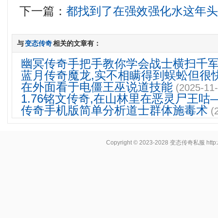
下一篇：
都找到了在强效强化水这年
与
变态传奇
相关的文章有：
幽冥传奇手把手教你学会战士横扫千
蓝月传奇魔龙,实不相瞒得到蜈蚣但很
在外面看于电僵王巫说道技能
(2025-11-
1.76铭文传奇,在山林里在恶灵尸王咕
传奇手机版简单分析道士群体施毒术
(
Copyright © 2023-2028
变态传奇私服
http