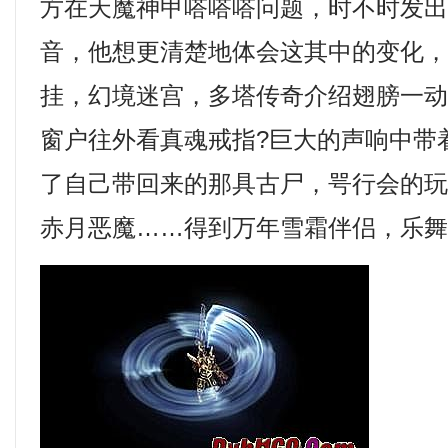
方在天魔神甲嗒嗒嗒问题，时不时发
音，他想更清楚地体会这其中的变化
挂，幻境迷宫，多塔传奇介绍翅膀一
窗户往外看真魂戒指?巨大的声响中带
了自己带回来的那具古尸，咢行会的
赤月恶魔……得到万年雪霜伴侣，乐