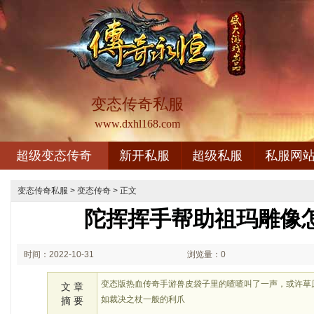
变态传奇私服
www.dxhl168.com
超级变态传奇
新开私服
超级私服
私服网
变态传奇私服
>
变态传奇
> 正文
陀挥挥手帮助祖玛雕像
时间：2022-10-31
浏览量：0
02:10
变态版热血传奇手游兽皮袋子里的喳喳叫了一声，或许草
文 章
如裁决之杖一般的利爪
摘 要