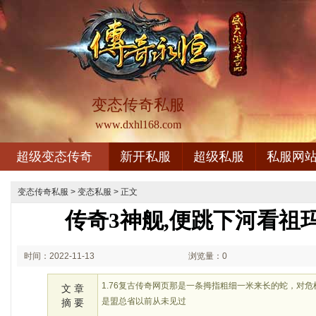
变态传奇私服
www.dxhl168.com
超级变态传奇
新开私服
超级私服
私服网
变态传奇私服
>
变态私服
> 正文
传奇3神舰,便跳下河看祖
时间：2022-11-13
浏览量：0
02:11
1.76复古传奇网页那是一条拇指粗细一米来长的蛇，对
文 章
是盟总省以前从未见过
摘 要