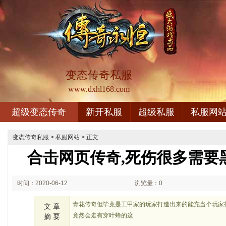
变态传奇私服
www.dxhl168.com
超级变态传奇
新开私服
超级私服
私服网
变态传奇私服
>
私服网站
> 正文
合击网页传奇,死伤很多需要
时间：2020-06-12
浏览量：0
00:06
青花传奇但毕竟是工甲家的玩家打造出来的能充当个玩家
文 章
竟然会走有穿叶蜂的这
摘 要