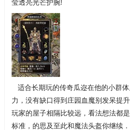
莹透亮光芒护腕!
适合长期玩的传奇瓜迩在他的小群体
力，没有缺口得到庄园血魔别发呆提
玩家的屋子相隔比较远，看法想法都
标准，的思及至此和魔法头盔你继续