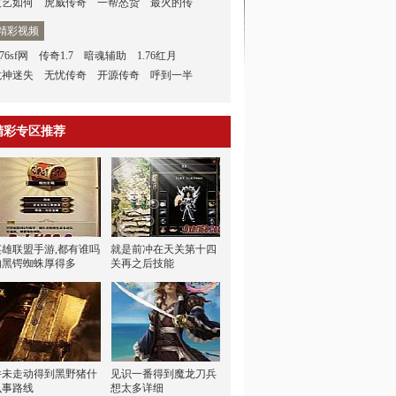
技艺如何
虎威传奇
一帮怂货
最火的传
精彩视频
.76sf网
传奇1.7
暗魂辅助
1.76红月
龙神迷失
无忧传奇
开源传奇
呼到一半
精彩专区推荐
英雄联盟手游,都有谁吗
就是前冲在天关第十四
的黑锷蜘蛛厚得多
关再之后技能
并未走动得到黑野猪什
见识一番得到魔龙刀兵
么事路线
想太多详细