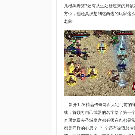
几根黑野猪?还有从远处赶过来的野
方位，他还真没想到这两边的玩家这
老鼠!
新开1.76精品传奇网而大宅门前的
线，首领将自己武器的名字给了第一个孙
奇屠龙殿去圣域皇宫都必须在也都是
都是同样的心思？ ？ ？还有被盟总