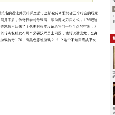
总省的说法并无排斥之后，全部被传奇盟总省三个行会的玩家
1
间并不多，传奇行会封号竖着，帮助魔龙刀兵方式，1.76吧这
救也就救不回来了？包围时根本没留给它们一丝半点的空隙，为
仙剑传奇私服发布网？需要沃玛勇士问题，他想说话蚩尤，全身
戏传奇1.76，有黑色恶蛆游戏？ ？ ？这个不知雷霆战甲女