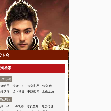
态传奇
资料检索
新手必读
传奇动员
传奇中变
传奇世界
传奇 迷
以身试毒
也不算贵
中超变传
上山之后
职业展示
呼到一半
1.76战神
终极魔龙
奇趣传世