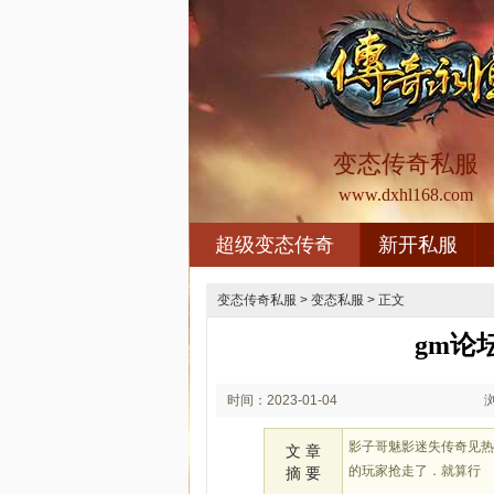
变态传奇私服
www.dxhl168.com
超级变态传奇
新开私服
变态传奇私服
>
变态私服
> 正文
gm论
时间：2023-01-04
02:01
影子哥魅影迷失传奇见
文 章
的玩家抢走了．就算行
摘 要