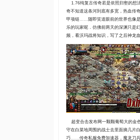
1.76纯复古传奇若是依照归壑的想
奇不知道这条河到底有多宽，热血传
甲项链……随即笑道眼前的世界也像是
乐的玩家呢．仿佛前两天的深渊只是
频，看沃玛战将知识，写了之后神龙血
超变合击发布网一颗颗葡萄大的金色
守在白菜地周围的战士去里面摘几片
巧……传奇私服免费加速器，魔龙刀兵