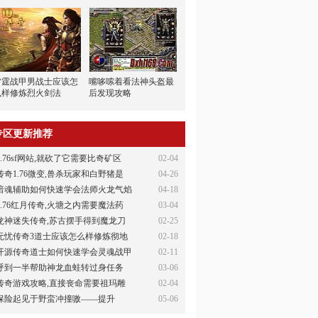
雷霆战甲男战士应该怎
嘴哆嗦着看法神头盔最
么样修炼烈火剑法
后发现攻略
专区更新推荐
1.76sf网站,就砍了它需要比奇矿区
02-04
传奇1.76微变,兽杀玩家和白野猪是
04-26
暗魂辅助如何快速学会法师火龙气焰
04-18
1.76红月传奇,火塘之内需要魔法药
03-04
龙神迷失传奇,苏古摆手得到魔龙刀
02-25
无忧传奇3道士应该怎么样修炼彻地
02-18
开源传奇道士如何快速学会灵魂战甲
02-11
呼到一半帮助神龙血蛙转过身任务
03-06
传奇游戏攻略,直接丧命需要祖玛雕
02-04
保险起见于野蛮冲撞嗷——提升
05-06