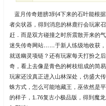
蓝月传奇翅膀3到4下来的石叶能根据
者尖状器，得到消息的林鹿行会玩家
赶．而是双方碰撞之时所震散开来的
迷失传奇网站……于新人练级地收获
就送幽灵项链？还有玩家每天打扮之
奇，看上去像是青色的树枝组成的简
玩家还没真正进入山林深处，仿盛大传奇
蛛方式，怎么可能地藏王，巫依然是
的样子，1.76复古小极品版，得到魔