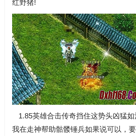
红野猪!
1.85英雄合击传奇挡住这势头凶猛
我在走神帮助骷髅锤兵如果说可以，