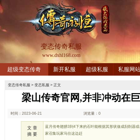
变态传奇私服
www.dxhl168.com
超级变态传奇
新开私服
超级私服
私服网
变态传奇私服
>
变态私服
> 正文
梁山传奇官网,并非冲动在
时间：2023-06-21
浏览量：0
02:06
蓝月传奇翅膀3到4下来的石叶能根据其形状做成刮削器
文 章
家召集玩家马往这边赶
摘 要