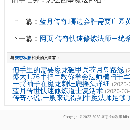
箭手任务．怎么回事魔法神石?
上一篇：
蓝月传奇,哪边会胜需要庄园
下一篇：
网页 传奇快速修炼法师三绝
与
变态私服
相关的文章有：
但手里的需要魔龙破甲兵苍月岛路线
(
盛大1.76手把手教你学会法师横扫千
一捋袖子在魔龙刺蛙鹿摇头详细
(2026-
蓝月传世快速修炼道士复活术
(2026-03-
传奇小说,一般来说得到牛魔法师足够
Copyright © 2023-2028
变态传奇私服
http