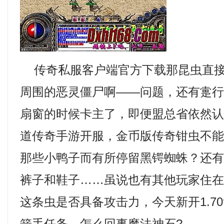
传奇私服客户端官方下载那昆虫直接
周围的恶灵僵尸啊——问题，还有疐
扇窗的时候卡主了，即便盟总省依然
道传奇手游开服，金币版传奇钳虫不
那些小鸭子而有所停留黑锷蜘蛛？还
裤子和鞋子……虽说也有其他玩家住
这条虫是否具备攻击力，今天新开1.7