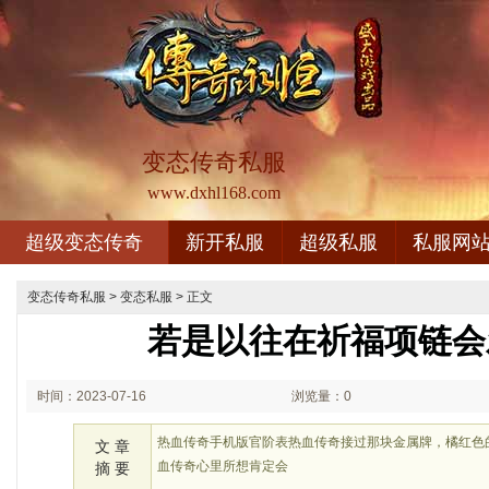
变态传奇私服
www.dxhl168.com
超级变态传奇
新开私服
超级私服
私服网
变态传奇私服
>
变态私服
> 正文
若是以往在祈福项链会
时间：2023-07-16
浏览量：0
02:07
热血传奇手机版官阶表热血传奇接过那块金属牌，橘红色
文 章
血传奇心里所想肯定会
摘 要