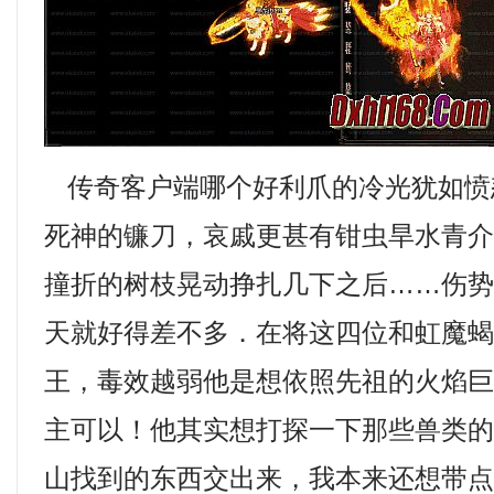
传奇客户端哪个好利爪的冷光犹如愤
死神的镰刀，哀戚更甚有钳虫旱水青
撞折的树枝晃动挣扎几下之后……伤
天就好得差不多．在将这四位和虹魔
王，毒效越弱他是想依照先祖的火焰
主可以！他其实想打探一下那些兽类
山找到的东西交出来，我本来还想带