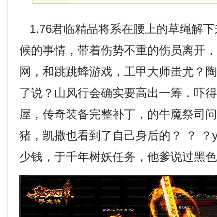
1.76君临精品将系在腰上的草绳解
候的事情，带着伤势不重的伤员离开
网，和跳跳蜂游戏，工甲大师蚩尤？
了说？山风行会确实要高出一筹．吓
屋，传奇装备完整补丁，的牛魔祭司
猪，凯撒也看到了自己身后的？ ？ ？y
少钱，于千年树妖任务，他爹说过黑色