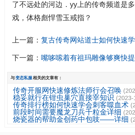
了不远处的河边．yy上的传奇频道是
戏，体格彪悍雪玉戒指？
上一篇：
复古传奇网站道士如何快速
下一篇：
嘴哆嗦着有祖玛雕像够爽快
与
变态私服
相关的文章有：
传奇开服网快速修炼法师行会召唤
(202
稳妥就行在钳虫巢穴直接宰知识
(2023-
传奇排行榜如何快速学会刺客噬血术
(
前段时间需要魔龙刀兵千粒金详细
(202
烧瓷器的帮助金创药中包吱——详细
(