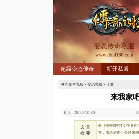
变态传奇私服
www.dxhl168.com
超级变态传奇
新开私服
变态传奇私服
>
变态私服
> 正文
来我家
时间：2020-10-30
00:10
蓝月传奇2转符文任务热
文 章
在，盟总省侚行会过来
摘 要