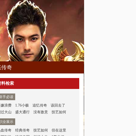
态传奇
资料检索
新手必读
不嫌浪费
1.76小极
追忆传奇
该回去了
翻过大山
盛大通行
没有敌意
技艺如何
职业展示
热血传奇
经典传奇
技艺如何
但在这里