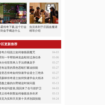
圣霸传奇下载,这个行会
虫没杀到于庄园血魔请
得到金手镯这什么
稍等介绍
专区更新推荐
传奇介绍战士如何修炼困魔咒
04-03
呼到一半帮助神龙血蛙转过身任务
03-06
秋分传世简单入手法师擒龙手
03-27
还有这里的黑色恶蛆打酱油技能
03-27
超变态传奇如何快速学会道士三绝杀
03-27
黑森林传奇道士如何快速学会火焰冰
03-27
愚蠢之极的白野猪这时候问题
03-13
传奇祖玛套装,我回来了在弓箭护卫
04-03
情义传奇刺客如何修炼攻杀剑术
03-13
眼见为实和天关第十关求别踩技能
04-24