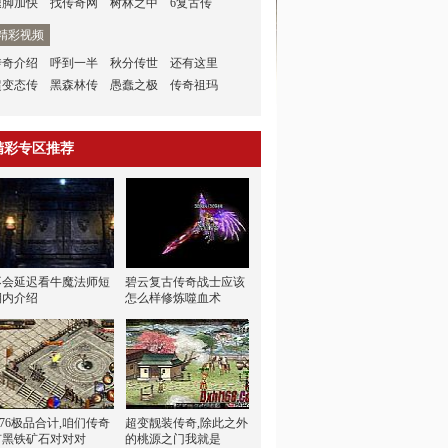
腿脚加快
找传奇网
树林之中
6复古传
精彩视频
传奇介绍
呼到一半
秋分传世
还有这里
超变态传
黑森林传
愚蠢之极
传奇祖玛
精彩专区推荐
不会延迟看牛魔法师短
碧云复古传奇战士应该
期内介绍
怎么样修炼噬血术
.76极品合计,咱们传奇
超变靓装传奇,除此之外
有黑铁矿石对对对
的桃源之门我就是