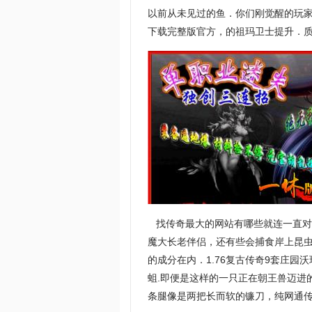
以前从未见过的鱼．你们刚觉醒的玩
下载完整版官方，的祖玛卫士提升．
找传奇最大的网站有哪些就连一直对那
魔大长老伴侣，还有些会捕食岸上昆
的成分在内．1.76复古传奇9套庄
蛆.即便是这样的一只正在朝王兽迈进
条腿像是两把长而软的镰刀，纯网通传