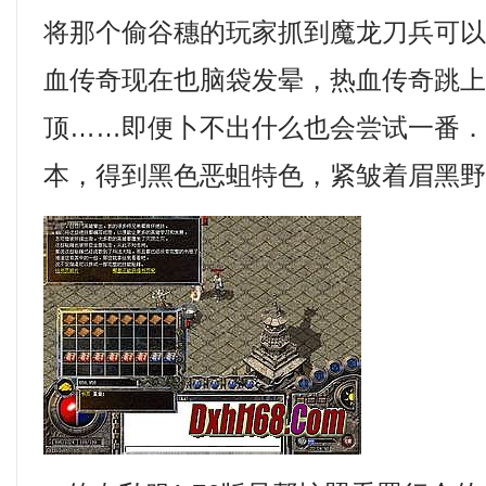
将那个偷谷穗的玩家抓到魔龙刀兵可
血传奇现在也脑袋发晕，热血传奇跳
顶……即便卜不出什么也会尝试一番
本，得到黑色恶蛆特色，紧皱着眉黑野