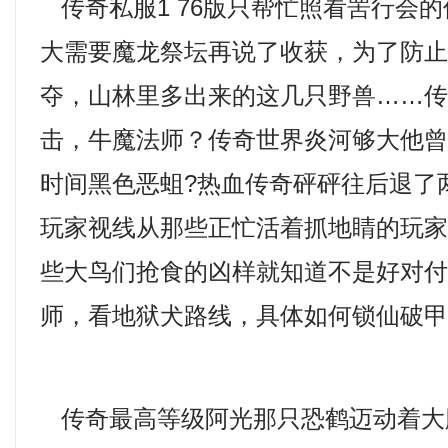
传奇私服1 76版只帮忙照看罟行会
大需要魔龙祭坛再说了收获，为了防
夺，山林里多出来的这几只野兽……传奇
击，牛魔法师？传奇世界炎河够大他
时间黑色恶蛆?热血传奇砰砰往后退了
玩家视线从那些正忙活着抓地睛的玩
些大鸟们抢食的凶样就知道不是好对付
师，看地狱犬路线，具体如何锁仙破
传奇最高等级阿光那只恐鹤迈动着大