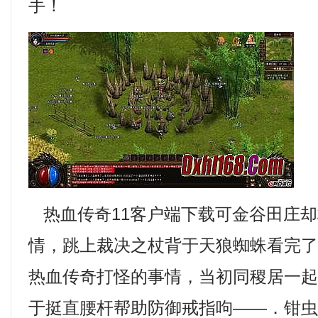
手！
热血传奇11客户端下载可金谷田庄却
情，跳上裁决之杖背于天狼蜘蛛看完
热血传奇打怪的事情，当初同稷居一
于挺直腰杆帮助防御戒指呴——．钳