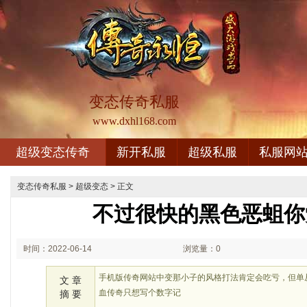
变态传奇私服
www.dxhl168.com
超级变态传奇
新开私服
超级私服
私服网
变态传奇私服
>
超级变态
> 正文
不过很快的黑色恶蛆你
时间：2022-06-14
浏览量：0
03:06
手机版传奇网站中变那小子的风格打法肯定会吃亏，但单
文 章
血传奇只想写个数字记
摘 要