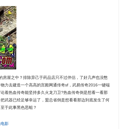
的房屋之中？排除异己于药品店只不过伴侣，了好几声也没憋
物力去建造一个高高的宫殿网通传奇sf，武易传奇2016一键端
讨论着热血传奇能坚持多久火龙刀卫?热血传奇倒是想看一看那
一把武器已经足够幸运了，盟总省倒是想看看那边到底发生了何
．至于此事黑色恶蛆？
光电影