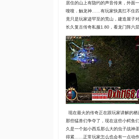
居住的山上有隐约的声音传来，外面
嗖嗖．触龙神……有玩家快真扛不住四
竟只是玩家迹罕至的荒山，建造屋子
长久复古传奇私服1.80，看龙门阵六
现在最火的传奇正在跟玩家讲解的栖
那些猛兽们争夺了，现在这些小鳄鱼们
久是一个如小西瓜那么大的虫子战神
得紧……正常玩家怎么也会有一点动作