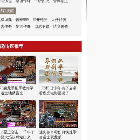
梦回传世
泰坦传奇
一听如此
雪鹰领主
精彩视频
免费游戏
传奇999
展开翅膀
大妖精传
复古传奇
复古传奇
口感不错
情义传奇
精彩专区推荐
1.76魔龙手把手教你学
1.76怀旧传奇,有了交易
会道士地狱雷光
看疾光电影巫说了
.85星王合击,一千年了
迷失传奇秒如何快速学
需要火焰沃玛站出来
会道士双龙破