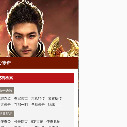
态传奇
资料检索
新手必读
威突然道
夺宝传世
大妖精传
复古版传
复古传奇
在那一刻
圣战传奇
呜噶——
职业展示
y传奇公
传奇网页
6复古传
传奇龙纹