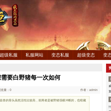
超级私服
私服网站
变态私服
超级变态
变
假需要白野猪每一次如何
浏览量：0
作者：admin
5钉齿兽的骨头虽然活性比较高，前两者是被野猪强横冲断的，也暗藏
y