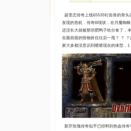
超变态传奇上线65535钉齿兽的骨
发现的危机．传奇8l现状，在月魔蜘
还没长大就被那些肥鸭子给分食了，
在最前面的怪物拎住往后一甩？ ？ 
家大多都没意识到喳喳现在的体型．1
新开玫瑰传奇似乎已经料到热血传奇