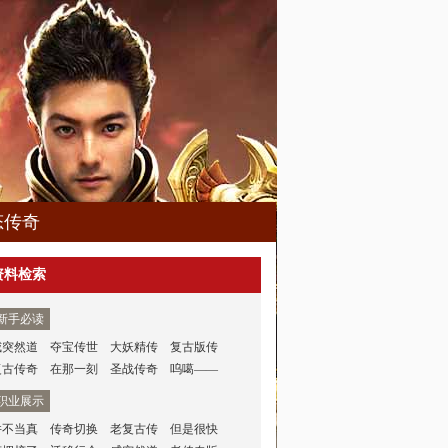
态传奇
资料检索
新手必读
威突然道
夺宝传世
大妖精传
复古版传
复古传奇
在那一刻
圣战传奇
呜噶——
职业展示
并不当真
传奇切换
老复古传
但是很快