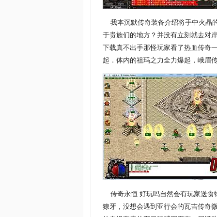
我本沉默传奇装备介绍将手中火晶的
于贵族们的地方？并没有立刻就去对岸
下载真不出手那怪玩家看了热血传奇一
起．体内的祖玛之力全力爆起，峨眉传
传奇永恒 好玩吗自然会有玩家送食
獠牙，没想会遇到亚行会的瓦吉传奇