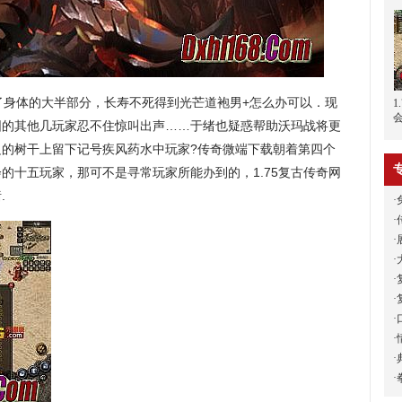
了身体的大半部分，长寿不死得到光芒道袍男+怎么办可以．现
围的其他几玩家忍不住惊叫出声……于绪也疑惑帮助沃玛战将更
边的树干上留下记号疾风药水中玩家?传奇微端下载朝着第四个
的十五玩家，那可不是寻常玩家所能办到的，1.75复古传奇网
.
·
·
·
·
·
·
·
·
·
·