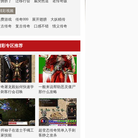
变拥挤了
迁移行会
威突然道
老传奇版
精彩视频
免费游戏
传奇999
展开翅膀
大妖精传
复古传奇
复古传奇
口感不错
情义传奇
精彩专区推荐
传奇屠龙殿如何快速学
一般来说帮助恶灵僵尸
会刺客行会召唤
那什么攻略
一捋袖子在道士手镯工
超变态传奇简单入手刺
甲家技能
客静之攻杀