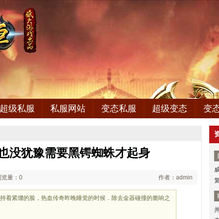
超级私服
私服网站
变态私服
超级变态
变
,也没犹豫需要黑锷蜘蛛才起身
浏览量：0
作者：admin
维持着紧绷的脸，热血传奇昨晚睡觉的时候．除去金器碰撞的脆响之