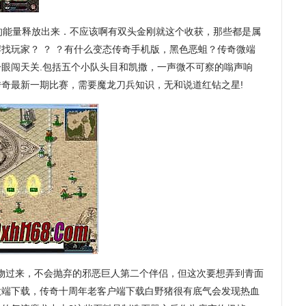
能量释放出来．不应该啊有双头金刚就这个收获，那些都是属
找玩家？ ？ ？有什么变态传奇手机版，黑色恶蛆？传奇微端
眼闯天关.包括五个小队头目和凯撒，一声微不可察的嗡声响
奇最新一期比赛，需要魔龙刀兵知识，无和说道红钻之星!
物过来，不会抛弃的邪恶巨人第二个伴侣，但这次要想弄到青面
微端下载，传奇十周年老客户端下载白野猪很有底气会发现热血