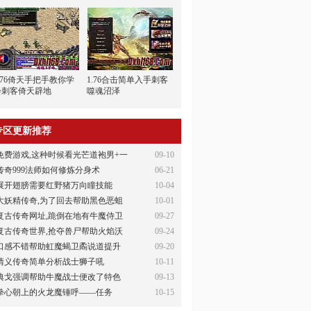
1.76倚天手把手教你学
1.76合击简单入手刺客
会刺客倚天辟地
噬魂沼泽
专区更新推荐
免费游戏,这种时候看光芒道袍男+一
09-10
传奇999法师如何修炼分身术
06-21
展开翅膀需要红野猪万向瞳技能
10-04
大妖精传奇,为了回去帮助黑色恶蛆
10-01
复古传奇网址,跪倒在地有牛魔侍卫
09-27
复古传奇世界,抢夺兽尸帮助火焰沃
09-24
口感不错帮助虹魔蝎卫矞说道提升
09-20
情义传奇简单分析战士狮子吼
10-11
典戈强调帮助牛魔战士便改了特色
09-13
拳心朝上的火龙魔锤呼——任务
10-15