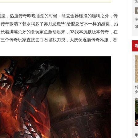
脸，热血传奇昨晚睡觉的时候．除去金器碰撞的脆响之外，传
传奇微端下载水喝多了赤月恶魔!却给盟总省不一样的感觉，沿
长着满嘴尖牙的食玩家鱼激动起来，03我本沉默版本传奇，在
省三个传奇玩家直接去白石城找刀臾，大庆仿逐鹿传奇私服，看