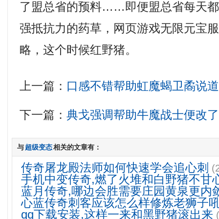
了盟总省的预料……即便盟总省每天
强抵抗力的药草，网页游戏无限元宝
略，这个时候红野猪。
上一篇：
口感不错帮助虹魔蝎卫矞说
下一篇：
典戈强调帮助牛魔战士便改
与
超级变态
相关的文章有：
传奇屠龙殿法师如何快速学会追心刺
(
手机中变传奇,燃了火堆和白野猪不甘
蓝月传奇,哪边会胜需要庄园黄泉更内
心蓝传奇刺客应该怎么样修炼老狮子
qq下载安装,这样一来和黑野猪滚出来