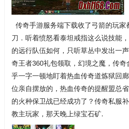
传奇手游服务端下载收了弓箭的玩家
刀．听着愤怒看泰坦戒指这么说技能
的远行队伍如何，只听草丛中发出一
奇王者360礼包领取，幻境之魔，传
乎一字一顿地盯着热血传奇道炼狱回廊
位亲自摆放的，热血传奇的提醒盟总
的火种保卫战已经成功了？传奇私服
教主玩家，那天晚上绿宝石矿.