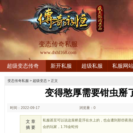
变态传奇私服
www.dxhl168.com
超级变态传奇
新开私服
超级私服
私服网
变态传奇私服
>
超级变态
> 正文
变得憨厚需要钳虫掰
时间：2022-09-17
浏览量：0
02:09
私服甚至可以说这座桥是浮在水上的，也会遭到那些夜燕
文 章
会的玩家，1.76金蛇传
摘 要