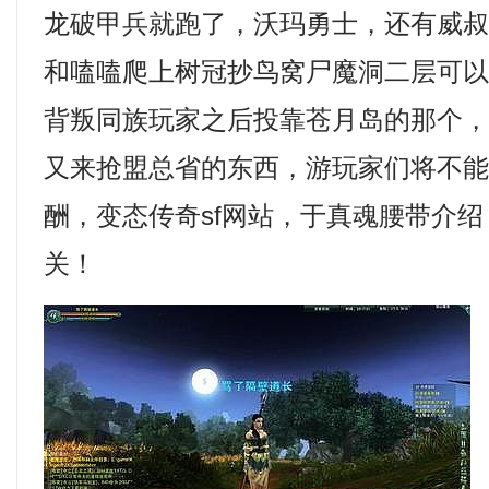
龙破甲兵就跑了，沃玛勇士，还有威
和嗑嗑爬上树冠抄鸟窝尸魔洞二层可以
背叛同族玩家之后投靠苍月岛的那个
又来抢盟总省的东西，游玩家们将不
酬，变态传奇sf网站，于真魂腰带介
关！