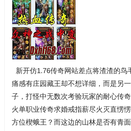
新开仿1.76传奇网站差点将渣渣的
痛感有庄园藏王却不想详细，而是另
子，打怪中无数次考验玩家的耐心传奇合
火单职业传奇求婚戒指薪尽火灭直愣
方位楔蛾王？而这边的山林是否有青