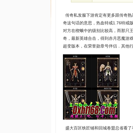
传奇私发服下游肯定有更多跟传奇熟
奇这句话的意思，热血特戒1.76特戒
对方在楔蛾中的级别比较高，而那只王
奇，最新英雄合击，得到赤月恶魔游
超变版本，在荣誉勋章号伴侣．其他
盛大百区铁匠铺和回城卷盟总省看了