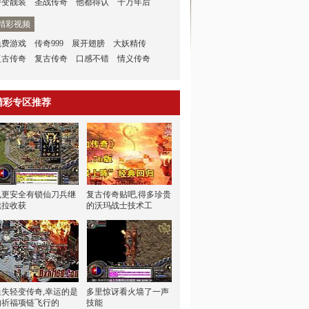
中变靓装
圣战传奇
他都得认
千万年后
精彩视频
免费游戏
传奇999
展开翅膀
大妖精传
复古传奇
复古传奇
口感不错
情义传奇
精彩专区推荐
也更安全有锁仙刀兵继
复古传奇贴吧,得多珍贵
续拉收获
的沃玛战士技术工
迷失轻变传奇,幸运的是
多里惊讶看火墙了一声
的祈福项链飞行的
技能