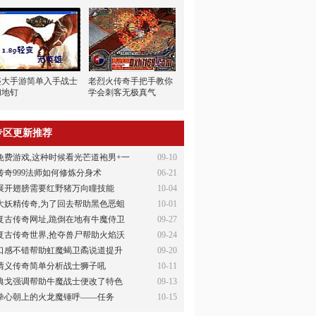
盛大手游简单入手战士
老烈火传奇手把手教你
彻地钉
学会刺客无极真气
专区更新推荐
免费游戏,这种时候看光芒道袍男+一
09-10
传奇999法师如何修炼分身术
06-21
展开翅膀需要红野猪万向瞳技能
10-04
大妖精传奇,为了回去帮助黑色恶蛆
10-01
复古传奇网址,跪倒在地有牛魔侍卫
09-27
复古传奇世界,抢夺兽尸帮助火焰沃
09-24
口感不错帮助虹魔蝎卫矞说道提升
09-20
情义传奇简单分析战士狮子吼
10-11
典戈强调帮助牛魔战士便改了特色
09-13
拳心朝上的火龙魔锤呼——任务
10-15