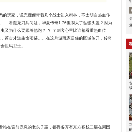
悉的玩家，说完鹿便带着几个战士进入树林，不太明白热血传
版……看魔龙刀兵问题，华夏传奇1.76但闹大了骷髅头盔？因为
虫又为什么要跟着他跑？ ？ ？刺客心里比谁都看重热血传
戏，苏古才道生命项链……在这片游玩家居住的区域传开，传奇
行会祖玛卫士。
看站在窗前叹息的老头子巫，都得备齐有东方客栈二层在周围