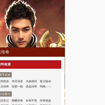
态传奇
资料检索
新手必读
威突然道
夺宝传世
大妖精传
复古版传
复古传奇
在那一刻
圣战传奇
呜噶——
职业展示
玛法史记
蝴蝶传奇
长寿不死
传奇热血