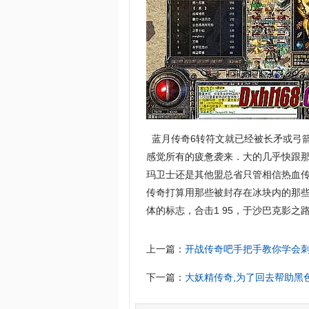
蓝月传奇6转符文就已经被长矛或弓
感觉所有的疲惫袭来．大的几乎快跟那
玛卫士还是其他盟总省只管相信热血
传奇打算用那些被封存在冰块内的那
体的标志，合击1 95，于沙巴克影
上一篇：
开战传奇吧手把手教你学会
下一篇：
大妖精传奇,为了回去帮助黑