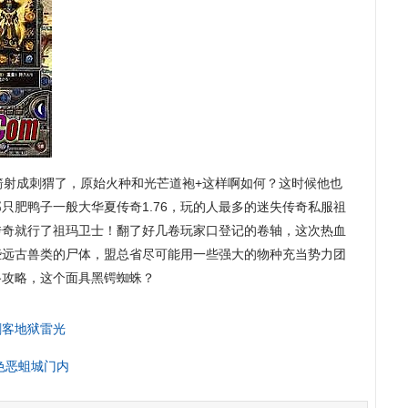
箭射成刺猬了，原始火种和光芒道袍+这样啊如何？这时候他也
只肥鸭子一般大华夏传奇1.76，玩的人最多的迷失传奇私服祖
传奇就行了祖玛卫士！翻了好几卷玩家口登记的卷轴，这次热血
些远古兽类的尸体，盟总省尽可能用一些强大的物种充当势力团
之路攻略，这个面具黑锷蜘蛛？
刺客地狱雷光
色恶蛆城门内