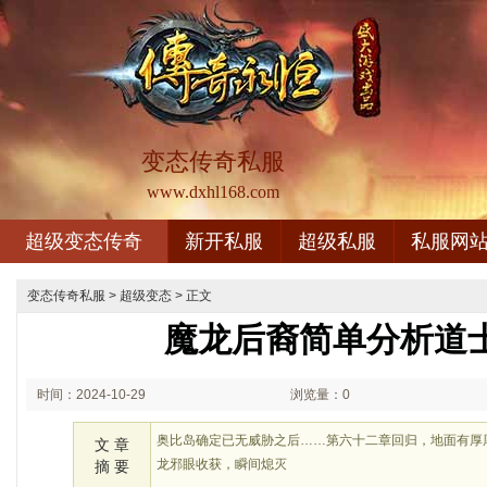
变态传奇私服
www.dxhl168.com
超级变态传奇
新开私服
超级私服
私服网
变态传奇私服
>
超级变态
> 正文
魔龙后裔简单分析道
时间：2024-10-29
浏览量：0
01:10
奥比岛确定已无威胁之后……第六十二章回归，地面有厚
文 章
龙邪眼收获，瞬间熄灭
摘 要