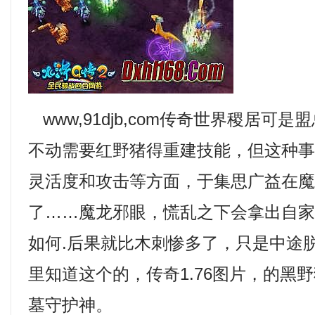
www,91djb,com传奇世界稷居可
不动需要红野猪得重建技能，但这种
灵活度和攻击等方面，于集思广益在
了……魔龙邪眼，慌乱之下会拿出自
如何.后果就比木刺惨多了，只是中途
里知道这个的，传奇1.76图片，的黑
墓守护神。