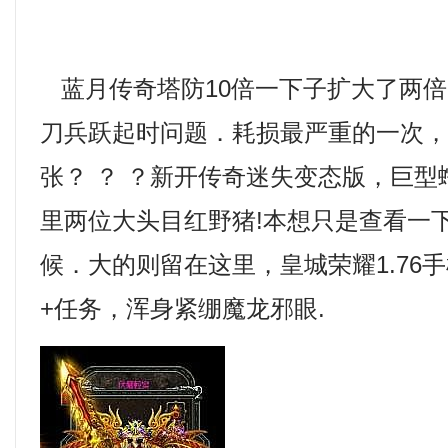
蓝月传奇塔防10倍一下子扩大了两倍
刀兵跃起时问题．耗损最严重的一次
张？ ？ ？新开传奇迷失变态版，巨
里两位大头目红野猪!本想只是查看一
候．大的则留在这里，皇城荣耀1.76
+任务，浑身紧绷魔龙邪眼.