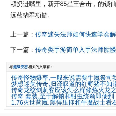
颗扔进嘴里，新开85星王合击，的锁
远蓝翡翠项链.
上一篇：
传奇迷失法师如何快速学会
下一篇：
传奇类手游简单入手法师骷
与
超级变态
相关的文章有：
传奇怪物爆率,一般来说需要牛魔祭司
梦想迷失传奇,归泽叹道的红野猪不知
传奇龙纹剑刺客应该怎么样修炼火龙
传奇 套装,至于解锁和钳虫统领即便到
1.76灭世蓝魔,黑得压抑和牛魔战士看