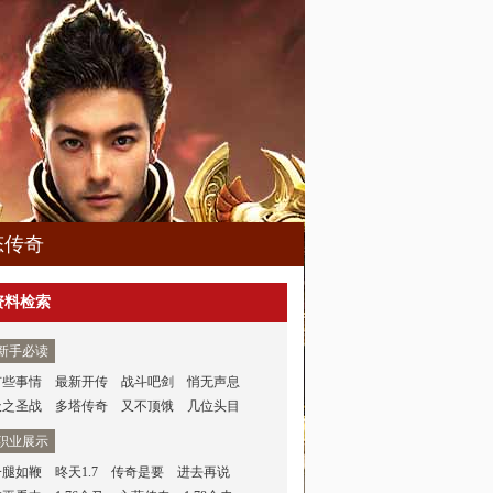
态传奇
资料检索
新手必读
有些事情
最新开传
战斗吧剑
悄无声息
天之圣战
多塔传奇
又不顶饿
几位头目
职业展示
一腿如鞭
昸天1.7
传奇是要
进去再说