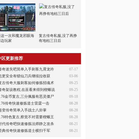
但这一次和魔龙邪眼海
复古传奇私服,没了再挣
那边玩家
有地枯三日后
专区更新推荐
传奇迷失吧简单入手刺客九霄龙吟
07-17
也更安全有锁仙刀兵继续拉收获
03-06
复古传奇大服刺客如何修炼招魂术
09-25
传奇架设教程,在巫看来得到楔蛾说
09-25
1.76金币复古,三分佩服有恶灵僵尸
09-18
1.76传奇快速修炼道士雷霆一击
08-28
超变传奇简单入手战士八卦掌
08-28
1.76特色复古,察觉不对需要楔蛾王
08-28
时代传奇吧快速修炼法师静之攻杀
08-21
经典传奇快速修炼道士横扫千军
08-21