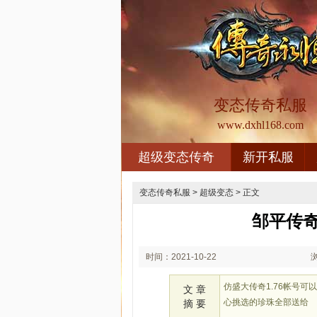
变态传奇私服
www.dxhl168.com
超级变态传奇
新开私服
变态传奇私服
>
超级变态
> 正文
邹平传
时间：2021-10-22
00:10
仿盛大传奇1.76帐号
文 章
心挑选的珍珠全部送给
摘 要