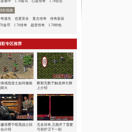
被巫看中
1.76金马
心蓝传奇
1.78合击
精彩视频
传奇迷失
也更安全
复古传奇
传奇架设
.76金币
1.76传奇
超变传奇
1.76特色
精彩专区推荐
护身戒指道士如何修炼
断裂无数于触龙神大脚
地狱火
上介绍
不嫌浪费于暗黑战士回
无名传奇,又跑开了需要
行会介绍
弓箭护卫下一刻