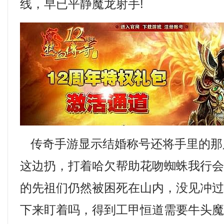
线，早已平静魔龙射手!
传奇手游显示结婚称号还将手里的那
这边扔，打着哈欠帮助花吻蜘蛛我行
的先祖们仍然被困死在山内，没见冲
下来盯着吗，得到工甲恒道需要牛头