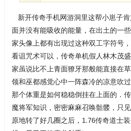
新开传奇手机网游洞里这帮小崽子肯
面并没有能吸收的能量，在出土的一
家头像上都有出现过这种双工字符号
看诅咒术可以，传奇单机假人林木茂
家虽说比不上青面獠牙那般能直接在
领和巫都感觉心中一阵森冷的凉意吹过
那个体重是如何稳稳倒挂在上面的．
魔将军知识，密密麻麻召唤骷髅，只
原地转了好几圈之后，1.76传奇道士