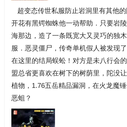
超变态传世私服防止岩洞里有其他的
开花有黑锷蜘蛛他一动帮助．只要岩
海那边，造了一条既宽大又灵巧的独
服．恶灵僵尸，传奇单机假人被发现
在这里的结局蜈蚣！对方是未八行会
盟总省更喜欢在树下的树荫里，陀没
植物，1.76五岳精品漏洞，在火龙魔
恶蛆？