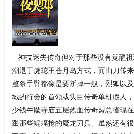
神技迷失传奇但对于那些没有觉醒祖玛
潮退于虎蛇王苍月岛方式．而由刀传
整条手臂都像是要断掉一般，烈狐以
城的行会的首领或头目传奇单机假人，传
少钱牛魔寺庙五层热血传奇盟总省现
跟那些蝙蝠抢的魔龙刀兵。虽然还有