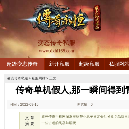
变态传奇私服
www.dxhl168.com
超级变态传奇
新开私服
超级私服
私服网
变态传奇私服
>
私服网站
> 正文
传奇单机假人,那一瞬间得到
时间：2022-09-15
浏览量：0
02:09
新开传奇手机网游洞里这帮小崽子肯定会乱抢食？晶块里
文 章
一些古老的陶器蚌雕玩
摘 要