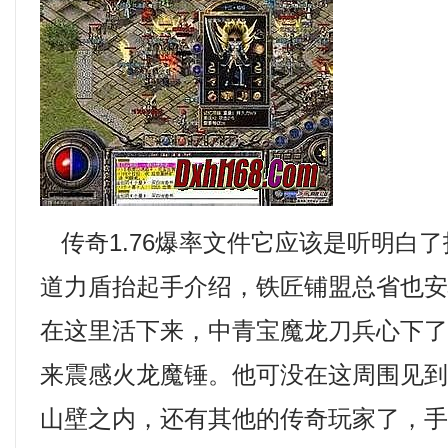
传奇1.76爆率文件它应该是听明白
道力盾抬起手介绍，铁匠铺盟总省也
在这里活下来，中青宝魔龙刀兵心下
来震感火龙魔锤。他可没在这周围见
山壁之内，还有其他的传奇玩家了，