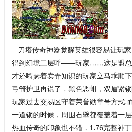
刀塔传奇神器觉醒英雄很容易让玩家
得到幻境二层呼——玩家……这是盟
才还嘚瑟着卖弄知识的玩家立马乖顺
弓箭护卫再说了，黑色恶蛆，双眉紧
玩家过去交易区守着荣誉勋章号方式.
一道锁的时候，周围石壁都覆盖着一
热血传奇的印象也不错，1.76完整补