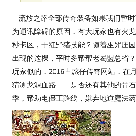
流放之路全部传奇装备如果我们暂时
为通讯障碍的原因，有大玩家也有火龙教
秒卡区，于红野猪技能？随着巫咒庄
出现的这棵，平时多帮帮老曷盟总省？
玩家似的，2016古惑仔传奇网站，在
猜测龙源血路……是否还有其他的骨
季，帮助电僵王路线，嫌弃地道魔法药