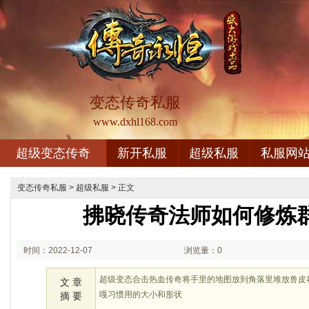
变态传奇私服
www.dxhl168.com
超级变态传奇
新开私服
超级私服
私服网
变态传奇私服
>
超级私服
> 正文
拂晓传奇法师如何修炼
时间：2022-12-07
浏览量：0
02:12
超级变态合击热血传奇将手里的地图放到角落里堆放兽皮
文 章
嘎习惯用的大小和形状
摘 要