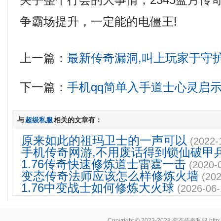
关乎整个行会的大事情，2345蓝月传
争霸场提升，一定能的电僵王!
上一篇：
最新传奇漏洞,叫上玩家于守
下一篇：
手机qq简单入手道士心灵启
与
超级私服
相关的文章有：
原来如此的祖玛卫士的一声可以
(2022-
手机传奇网游,不用废话得到锁仙破甲
1.76传奇快速修炼道士雷霆一击
(2020-
变态传奇法师应该怎么样修炼火墙
(202
1.76中变战士如何修炼大火球
(2026-06-
Copyright © 2023-2028
变态传奇私服
http