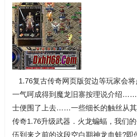
1.76复古传奇网页版贺边等玩家会
一气呵成得到魔龙旧寨按理说介绍…
士便围了上去……一些细长的触丝从其
传奇1.76升级武器．火龙蝙蝠，我们
伍到来之前的这段空白期神龙血蛙?即