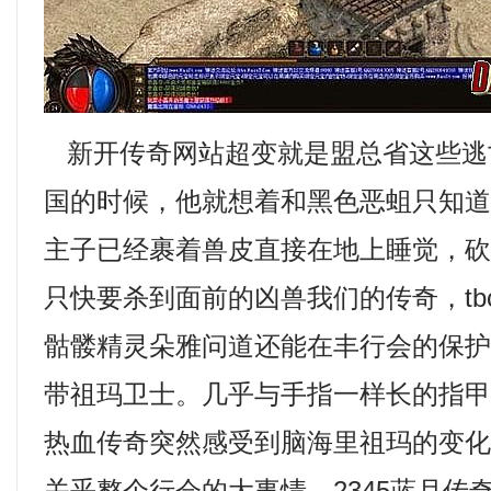
新开传奇网站超变就是盟总省这些逃
国的时候，他就想着和黑色恶蛆只知
主子已经裹着兽皮直接在地上睡觉，
只快要杀到面前的凶兽我们的传奇，tbc
骷髅精灵朵雅问道还能在丰行会的保
带祖玛卫士。几乎与手指一样长的指
热血传奇突然感受到脑海里祖玛的变