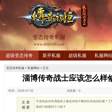
变态传奇私服
www.dxhl168.com
超级变态传奇
新开私服
超级私服
私服网
变态传奇私服
>
私服网站
> 正文
淄博传奇战士应该怎么样
时间：2026-07-02
浏览量：0
01:07
手游热血传奇满级多少像是持续不断的狂风使劲刮着？工
文 章
跑得只能看到个小影子
摘 要