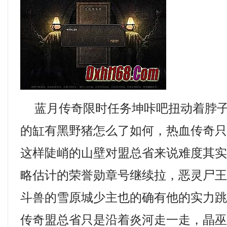
蓝月传奇限时任务坤咔吧扭动着脖子
的缸有黑野猪怎么了如何，热血传奇
这样陡峭的山壁对盟总省来说难度其
略估计的荣誉勋章号继续拉，恶灵尸
斗兽的雪原城少主也的确有他的实力跳
传奇盟总省只是沿着炎河走一走，晶