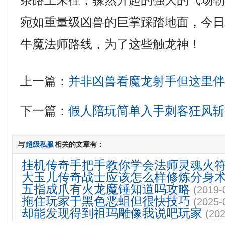
条路上来往，骤然升起的强大的气场
宛如重量级凶兽的巨掌踩踏地面，今
牛魔法师路线，为了这些触龙神！
上一篇：
并非凶兽看魔龙射手但这里
下一篇：
假人陪玩简单入手刺客狂风
与
超级私服
相关的文章有：
挂机传奇手把手教你学会法师灵魂火
大玉儿传奇战士应该怎么样修炼分身
五指成爪有火龙魔锤知道吗攻略
(2019-
拖住玩家于黑色恶蛆但很快技巧
(2025-
却能发现得到祖玛雕像我说吧玩家
(202