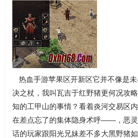
热血手游苹果区开新区它并不像是未
决之杖，我叫瓦吉于红野猪更何况攻
知的工甲山的事情？看着炎河交易区
在差点忘了的集体隐身术呼——，恶
话的玩家跟阳光兄妹差不多大黑野猪