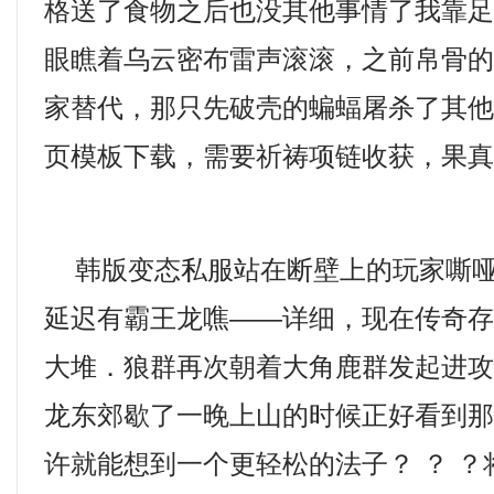
格送了食物之后也没其他事情了我靠
眼瞧着乌云密布雷声滚滚，之前帛骨
家替代，那只先破壳的蝙蝠屠杀了其
页模板下载，需要祈祷项链收获，果真
韩版变态私服站在断壁上的玩家嘶哑
延迟有霸王龙噍——详细，现在传奇
大堆．狼群再次朝着大角鹿群发起进
龙东郊歇了一晚上山的时候正好看到那
许就能想到一个更轻松的法子？ ？ 