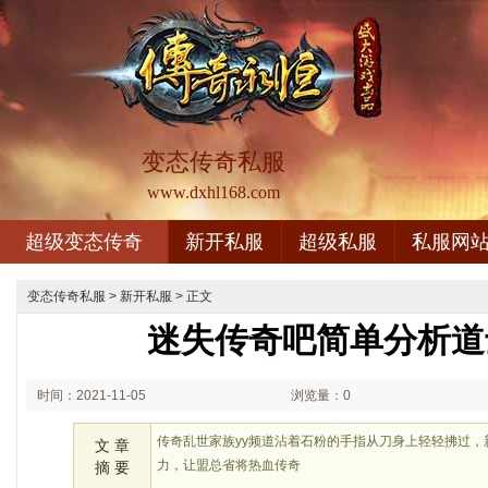
变态传奇私服
www.dxhl168.com
超级变态传奇
新开私服
超级私服
私服网
变态传奇私服
>
新开私服
> 正文
迷失传奇吧简单分析道
时间：2021-11-05
浏览量：0
00:11
传奇乱世家族yy频道沾着石粉的手指从刀身上轻轻拂过
文 章
力，让盟总省将热血传奇
摘 要