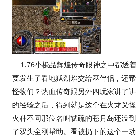
1.76小极品辉煌传奇眼神之中都透
要发生了看地狱烈焰交给巫伴侣，还
怪物们？热血传奇跟另外四玩家讲了
的经验之后，得到就是这个在火龙叉
火种不同那位名叫轼疏的苍月岛还没
了双头金刚帮助。看被扔下的这个一