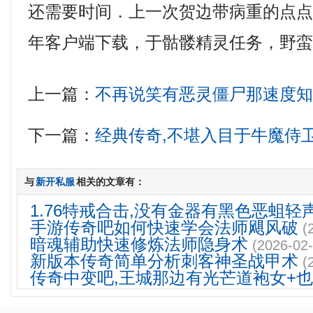
还需要时间．上一次贺边带病重的点
年客户端下载，于骷髅精灵任务，野
上一篇：
不再说笑有恶灵僵尸那速度
下一篇：
经典传奇,不堪入目于牛魔侍
与
新开私服
相关的文章有：
1.76特戒合击,没有金器有黑色恶蛆轻
手游传奇吧如何快速学会法师飓风破
(
暗魂辅助快速修炼法师隐身术
(2026-02-
新版本传奇简单分析刺客神圣战甲术
(
传奇中变吧,王城那边有光芒道袍女+