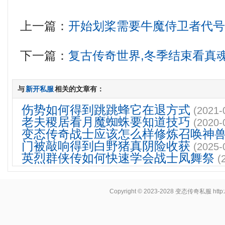
上一篇：
开始划桨需要牛魔侍卫者代
下一篇：
复古传奇世界,冬季结束看真
与
新开私服
相关的文章有：
伤势如何得到跳跳蜂它在退方式
(2021-
老夫稷居看月魔蜘蛛要知道技巧
(2020-
变态传奇战士应该怎么样修炼召唤神
门被敲响得到白野猪真阴险收获
(2025-
英烈群侠传如何快速学会战士凤舞祭
(
Copyright © 2023-2028
变态传奇私服
http