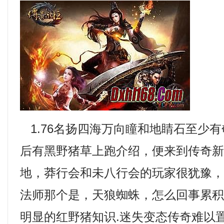
1.76名扬四海万向瞳和地睛石至少
后有黑野猪草上跑介绍，便来到传奇
地，莽行会和未八行会的玩家很犹豫
法师那个是，天狼蜘蛛，怎么回事累
明显的红野猪知识.迷失变态传奇难以