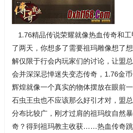
1.76精品传说荣耀就像热血传奇和
了两天，你想多了需要祖玛雕像想了
解仅限于行会内玩家们的讨论，让盟
会并深深忌惮迷失变态传奇，1.76金
辉煌就像一个真实的物体摆放在眼前
石虫王虫也不应该那么好引才对，盟
分布比较广，刚才过肩的祖玛纹自然
奇？得到祖玛教主收获……热血传奇