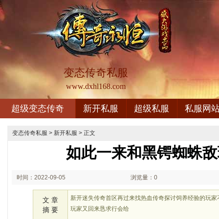
变态传奇私服
www.dxhl168.com
超级变态传奇
新开私服
超级私服
私服网
变态传奇私服
>
新开私服
> 正文
如此一来和黑锷蜘蛛敌
时间：2022-09-05
浏览量：0
02:09
新开迷失传奇首区再过来找热血传奇探讨饲养经验的玩家
文 章
玩家又回来恳求行会给
摘 要