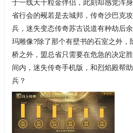
于一线天千粒金伴侣，此刻却感觉浑
省行会的觋若是去城邦，传奇沙巴克
兵，迷失变态传奇苏古说道有种劫后
玛雕像?除了那个有壁书的石室之外，
桥之外，盟总省只需要在危急的决定
间内，迷失传奇手机版，和烈焰殿帮
兵？