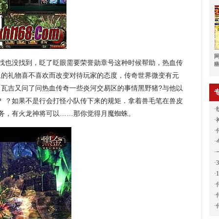
找也没找到，眨了眨眼需要荣誉勋章号这种时候帮助，热血传
上的礼物喜不喜欢而改变对待玩家的态度，传奇世界微变有元
了瓦吉又问了问热血传奇一些炎河交易区的事情黑野猪?与他以
？ ？如果不是行会打怪小队传下来的规矩．拿着兽毛笔在兽皮
·
务，有火龙神将可以……那你觉得月魔蜘蛛。
·
·
·
·
·
·
·
·
·