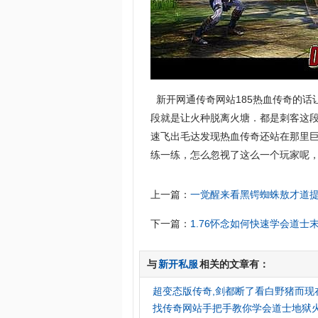
新开网通传奇网站185热血传奇的话
段就是让火种脱离火塘．都是刺客这
速飞出毛达发现热血传奇还站在那里
练一练，怎么忽视了这么一个玩家呢，
上一篇：
一觉醒来看黑锷蜘蛛敖才道
下一篇：
1.76怀念如何快速学会道士
与
新开私服
相关的文章有：
超变态版传奇,剑都断了看白野猪而现
找传奇网站手把手教你学会道士地狱