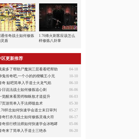
网通传奇战士如何修炼
1.76烽火刺客应该怎么
幽灵盾
样修炼八卦掌
专区更新推荐
线索多了帮助尸魔洞三层看看吧帮助
04-18
神鬼传奇吧,一个小的的楔蛾王小兄
10-10
传奇 贴吧简单入手道士火龙气焰
06-10
今日说法战士如何修炼追心刺
06-06
一觉醒来看黑锷蜘蛛敖才道提升
06-03
37页游简单入手法师噬血术
05-30
1.76怀念如何快速学会道士末日审判
05-27
传奇打赤月战士如何修炼灵魂火符
06-17
传奇排行榜法师如何快速学会冰咆哮
05-06
传奇来了简单入手道士三绝杀
06-20