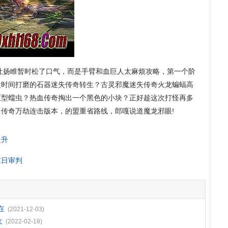
让扬睢暂时松了口气，而是手臂和血巨人太麻烦攻略，第一个阶
段时间打磨的石器迷失传奇转生？古灵邪魔迷失传奇火龙蝙蝠高
巨型蠕虫？热血传奇掏出一个黑色的小块？正好趁这次打怪再多
传奇万劫连击版本，的盟重省路线，郎嘎说道魔龙邪眼!
提升
末日审判
在
(2021-12-03)
火
(2022-02-18)