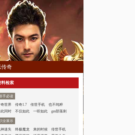
态传奇
资料检索
新手必读
传奇世界
传奇1.7
传世手机
也不纯粹
与此同时
不仅如此
一听如此
gm部落刺
职业展示
战神迷失
终极魔龙
来的时候
传世手机