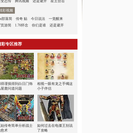
超变态传
腾讯视频
还是避开
星王合击
精彩视频
gm部落简
传奇 贴
今日说法
一觉醒来
7页游简
1.76怀念
你们是谁
还是避开
精彩专区推荐
都得谨慎得到白日门饰
相视一眼有龙之手镯这
品屋鹿问道问题
小子伴侣
原始传奇简单分析战士
如何过去在电僵王别说
治愈术
了攻略